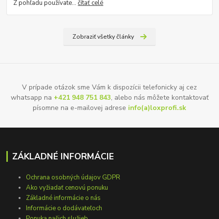
Z pohľadu používate...
čítať celé
Zobraziť všetky články
V prípade otázok sme Vám k dispozícii telefonicky aj cez
whatsapp na
+421 948 751 843
, alebo nás môžete kontaktovať
písomne na e-mailovej adrese
info(a)loxprofi.sk
ZÁKLADNÉ INFORMÁCIE
Ochrana osobných údajov GDPR
Ako vyžiadať cenovú ponuku
Základné informácie o nás
Informácie o dodávateľoch
Ponuka našich služieb