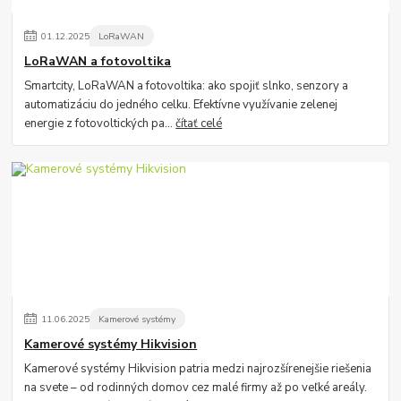
01
.
12
.
2025
LoRaWAN
LoRaWAN a fotovoltika
Smartcity, LoRaWAN a fotovoltika: ako spojiť slnko, senzory a
automatizáciu do jedného celku. Efektívne využívanie zelenej
energie z fotovoltických pa...
čítať celé
11
.
06
.
2025
Kamerové systémy
Kamerové systémy Hikvision
Kamerové systémy Hikvision patria medzi najrozšírenejšie riešenia
na svete – od rodinných domov cez malé firmy až po veľké areály.