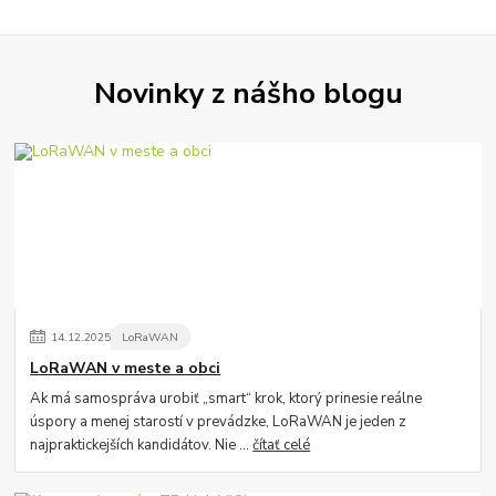
Novinky z nášho blogu
14
.
12
.
2025
LoRaWAN
LoRaWAN v meste a obci
Ak má samospráva urobiť „smart“ krok, ktorý prinesie reálne
úspory a menej starostí v prevádzke, LoRaWAN je jeden z
najpraktickejších kandidátov. Nie ...
čítať celé