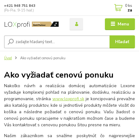
0
ks
+421 948 751 843
za
(Po-Pia, 9-15 hod.)
Menu
Hľadať
Úvod
Ako vyžiadať cenovú ponuku
Ako vyžiadať cenovú ponuku
Nakoľko návrh a realizácia domácej automatizácie Loxone
vyžaduje komplexný pohľad na plánovanie, dodávku, realizáciu a
programovanie, stránka
www.loxprofi.sk
je koncipovaná prevažne
ako katalóg produktov, kde si jednotlivé produkty môžete vložiť do
košíka a následne požiadať o cenovú ponuku. Vašu žiadosť o
cenovú ponuku spracujeme v najkratšom možnom čase a budeme
Vás kontaktovať s cenovou ponukou šitou presne na mieru.
Našim zákazníkom sa snažíme poskytnúť čo najpresnejšie