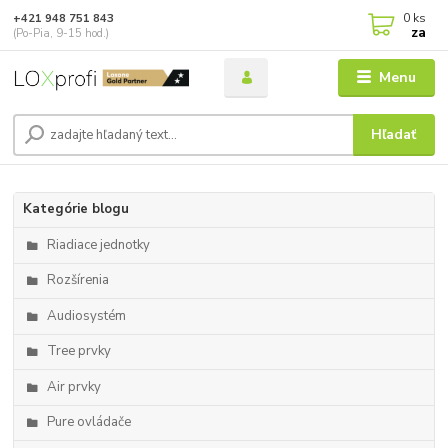
0
ks
+421 948 751 843
za
(Po-Pia, 9-15 hod.)
Menu
Hľadať
Kategórie blogu
Riadiace jednotky
Rozšírenia
Audiosystém
Tree prvky
Air prvky
Pure ovládače