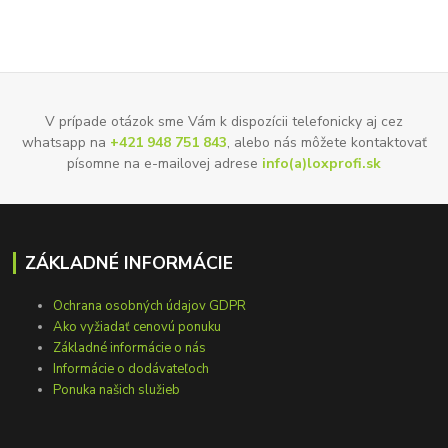
V prípade otázok sme Vám k dispozícii telefonicky aj cez
whatsapp na
+421 948 751 843
, alebo nás môžete kontaktovať
písomne na e-mailovej adrese
info(a)loxprofi.sk
ZÁKLADNÉ INFORMÁCIE
Ochrana osobných údajov GDPR
Ako vyžiadať cenovú ponuku
Základné informácie o nás
Informácie o dodávateľoch
Ponuka našich služieb