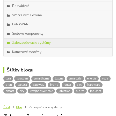
Rozvádzač
Works with Loxone
LoRaWAN
Sieťové komponenty
Zabezpečovacie systémy
Kamerové systémy
Štítky blogu
lora
lorawan
smarthome
loxone
smartcity
energie
voda
plyn
teplota
gateway
brána
router
sieť
hardware
smart
city
verejné osvetlenie
jablotron
alarm
jablonet
Úvod
Blog
Zabezpečovacie systémy