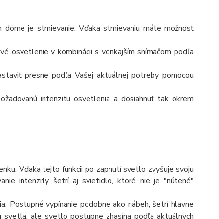
om dome je stmievanie. Vďaka stmievaniu máte možnosť
vé osvetlenie v kombinácii s vonkajším snímačom podľa
astaviť presne podľa Vašej aktuálnej potreby pomocou
ožadovanú intenzitu osvetlenia a dosiahnuť tak okrem
nku. Vďaka tejto funkcii po zapnutí svetlo zvyšuje svoju
nie intenzity šetrí aj svietidlo, ktoré nie je "nútené"
a. Postupné vypínanie podobne ako nábeh, šetrí hlavne
u svetla, ale svetlo postupne zhasína podľa aktuálnych