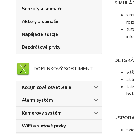
SIMULÁ
Senzory a snímače
sim
Aktory a spínače
roz
tút
Napájacie zdroje
inf
Bezdrôtové prvky
DETSKÁ
DOPLNKOVÝ SORTIMENT
Váš
akt
tak
Koľajnicové osvetlenie
byt
Alarm systém
Kamerový systém
ÚSPORA
WiFi a sieťové prvky
svi