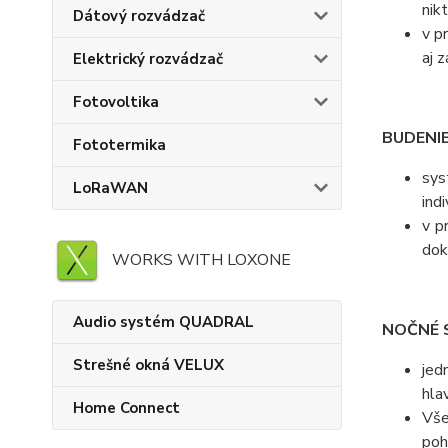
nik
Dátový rozvádzač
v p
aj 
Elektrický rozvádzač
Fotovoltika
BUDENI
Fototermika
sys
LoRaWAN
ind
v p
dok
WORKS WITH LOXONE
Audio systém QUADRAL
NOČNÉ 
Strešné okná VELUX
jed
hla
Home Connect
Vše
poh