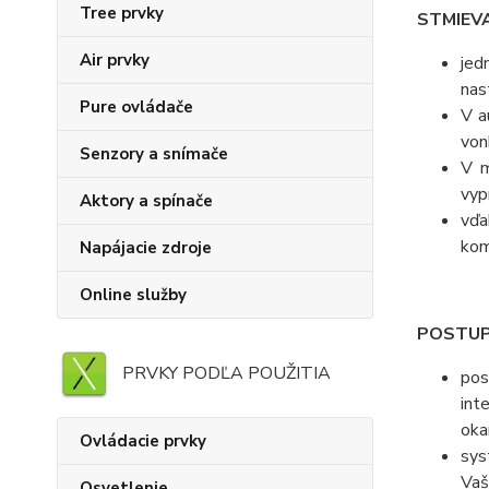
Tree prvky
STMIEV
Air prvky
jed
nas
Pure ovládače
V a
von
Senzory a snímače
V m
vyp
Aktory a spínače
vďa
kom
Napájacie zdroje
Online služby
POSTUP
PRVKY PODĽA POUŽITIA
pos
int
oka
Ovládacie prvky
sys
Vaš
Osvetlenie