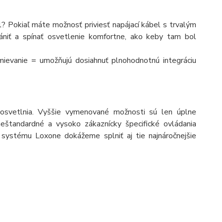
l? Pokiaľ máte možnosť priviesť napájací kábel s trvalým
niť a spínať osvetlenie komfortne, ako keby tam bol
ievanie = umožňujú dosiahnuť plnohodnotnú integráciu
osvetlnia. Vyššie vymenované možnosti sú len úplne
štandardné a vysoko zákaznícky špecifické ovládania
u systému Loxone dokážeme splniť aj tie najnáročnejšie