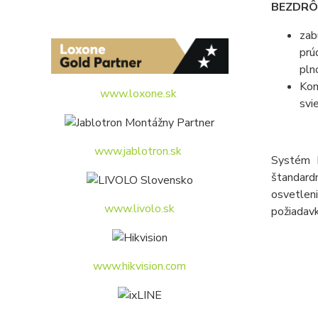
BEZDRÔ
zab
prú
pln
Kom
www.loxone.sk
svi
www.jablotron.sk
Systém L
štandard
osvetlen
www.livolo.sk
požiadavk
www.hikvision.com