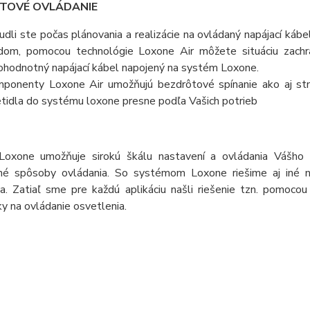
TOVÉ OVLÁDANIE
udli ste počas plánovania a realizácie na ovládaný napájací kábe
dom, pomocou technológie Loxone Air môžete situáciu zachrá
ohodnotný napájací kábel napojený na systém Loxone.
ponenty Loxone Air umožňujú bezdrôtové spínanie ako aj stm
etidla do systému loxone presne podľa Vašich potrieb
oxone umožňuje sirokú škálu nastavení a ovládania Vášho 
né spôsoby ovládania. So systémom Loxone riešime aj iné ne
ia. Zatiaľ sme pre každú aplikáciu našli riešenie tzn. pomoco
y na ovládanie osvetlenia.