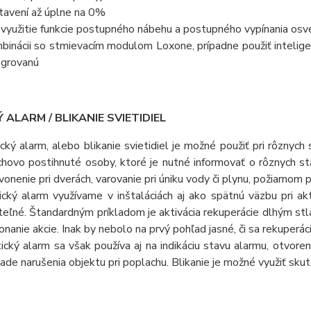
tavení až úplne na 0%
 využitie funkcie postupného nábehu a postupného vypínania osvet
binácii so stmievacím modulom Loxone, prípadne použiť intelige
egrovanú
 ALARM / BLIKANIE SVIETIDIEL
ický alarm, alebo blikanie svietidiel je možné použiť pri rôznyc
chovo postihnuté osoby, ktoré je nutné informovať o rôznych s
vonenie pri dverách, varovanie pri úniku vody či plynu, požiarnom 
ický alarm využívame v inštaláciách aj ako spätnú väzbu pri akti
iteľné. Štandardným príkladom je aktivácia rekuperácie dlhým stla
onanie akcie. Inak by nebolo na prvý pohľad jasné, či sa rekuperáci
ický alarm sa však používa aj na indikáciu stavu alarmu, otvore
pade narušenia objektu pri poplachu. Blikanie je možné využiť skut