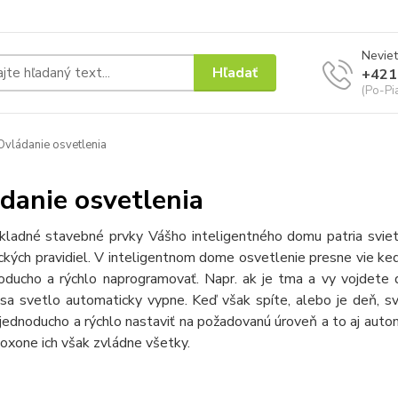
Neviet
Hľadať
+421
(Po-Pi
vládanie osvetlenia
danie osvetlenia
kladné stavebné prvky Vášho inteligentného domu patria svieti
ckých pravidiel. V inteligentnom dome osvetlenie presne vie ke
noducho a rýchlo naprogramovať. Napr. ak je tma a vy vojdete
sa svetlo automaticky vypne. Keď však spíte, alebo je deň, s
 jednoducho a rýchlo nastaviť na požadovanú úroveň a to aj auto
oxone ich však zvládne všetky.