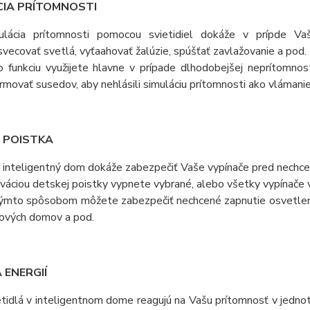
CIA PRÍTOMNOSTI
ulácia prítomnosti pomocou svietidiel dokáže v prípde Va
svecovať svetlá, vyťaahovať žalúzie, spúšťať zavlažovanie a pod.
o funkciu využijete hlavne v prípade dlhodobejšej neprítomno
ormovať susedov, aby nehlásili simuláciu prítomnosti ako vlámani
 POISTKA
 inteligentný dom dokáže zabezpečiť Vaše vypínače pred nechce
iváciou detskej poistky vypnete vybrané, alebo všetky vypínače 
ýmto spôsobom môžete zabezpečiť nechcené zapnutie osvetlenia 
ových domov a pod.
 ENERGIÍ
etidlá v inteligentnom dome reagujú na Vašu prítomnosť v jednotl