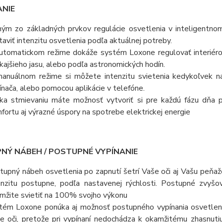
ANIE
ným zo základných prvkov regulácie osvetlenia v inteligentn
taviť intenzitu osvetlenia podľa aktuálnej potreby.
utomatickom režime dokáže systém Loxone regulovať interiéro
kajšieho jasu, alebo podľa astronomických hodín.
anuálnom režime si môžete intenzitu svietenia kedykoľvek n
ínača, alebo pomocou aplikácie v telefóne.
ka stmievaniu máte možnosť vytvoriť si pre každú fázu dňa p
fortu aj výrazné úspory na spotrebe elektrickej energie
NÝ NÁBEH / POSTUPNÉ VYPÍNANIE
tupný nábeh osvetlenia po zapnutí šetrí Vaše oči aj Vašu peňaže
enzitu postupne, podľa nastavenej rýchlosti. Postupné zvyšova
mžite svietiť na 100% svojho výkonu
tém Loxone ponúka aj možnosť postupného vypínania osvetleni
e oči, pretože pri vypínaní nedochádza k okamžitému zhasnuti