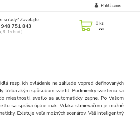
Prihlásenie
e si rady? Zavolajte.
0
ks
 948 751 843
za
a, 9-15 hod.)
dlá resp. ich ovládanie na základe vopred definovaných
dy treba akým spôsobom svietiť. Podmienky svietenia sa
 do miestnosti, svetlo sa automaticky zapne. Po Vašom
vetlo sa správa úplne inak. Vďaka stmievačom je možné
maticky. Existuje veľa možných scenárov. Váš inteligentný