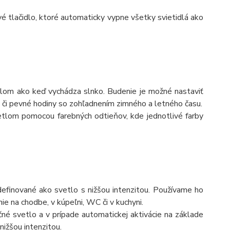
é tlačidlo, ktoré automaticky vypne všetky svietidlá ako
om ako keď vychádza slnko. Budenie je možné nastaviť
y či pevné hodiny so zohľadnením zimného a letného času.
lom pomocou farebných odtieňov, kde jednotlivé farby
definované ako svetlo s nižšou intenzitou. Používame ho
ie na chodbe, v kúpeľni, WC či v kuchyni.
né svetlo a v prípade automatickej aktivácie na základe
nižšou intenzitou.