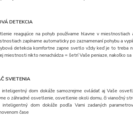
VÁ DETEKCIA
tlenie reagujúce na pohyb používame hlavne v miestnostiach 
stnostiach zapíname automaticky po zaznamenaní pohybu a vyp
ybová detekcia komfortne zapne svetlo vždy keď je to treba n
ej miestnosti nikto nenachádza = šetrí Vaše peniaze, nakoľko sa 
Č SVIETENIA
 inteligentný dom dokáže samozrejme ovládať aj Vaše osvetle
vne o záhradné osvetlenie, osvetlenie okoli domu, či vianočný st
 inteligentný dom dokáže podľa Vami zadaných parametrov 
novenom čase