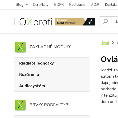
Blog
Certifikáty
GDPR
Realizácie
V.O.P.
Kontakt
Úvod
O
ZÁKLADNÉ MODULY
Ovlá
Riadiace jednotky
Medzi zá
Rozšírenia
automati
dajú jed
Audiosystém
odchode 
intenzitu
dom od L
PRVKY PODĽA TYPU