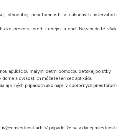
šej dlhodobej neprítomnosti v náhodných intervaloch
sti ako preveciu pred zlodejmi a pod. Nezabudnite však
e
nou aplikáciou malými deťmi pomocou detskej poistky
v dome a ovládať ich môžete len cez aplikáciu
aj v iných prípadoch ako napr. v spoločných priestoroch
ivých miestnostiach. V prípade, že sa v danej miestnosti