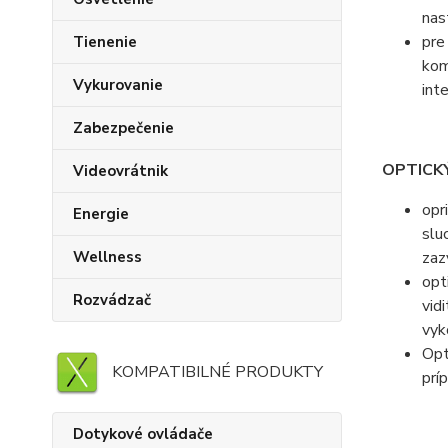
nas
pre
Tienenie
kom
Vykurovanie
int
Zabezpečenie
OPTICKÝ
Videovrátnik
opr
Energie
slu
Wellness
zaz
opt
Rozvádzač
vid
vyk
Opt
KOMPATIBILNÉ PRODUKTY
prí
Dotykové ovládače