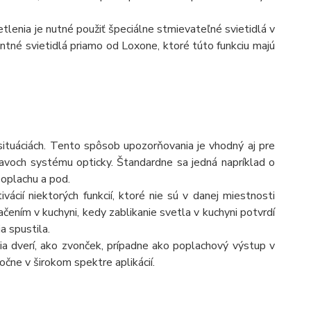
lenia je nutné použiť špeciálne stmievateľné svietidlá v
ntné svietidlá priamo od Loxone, ktoré túto funkciu majú
h situáciách. Tento spôsob upozorňovania je vhodný aj pre
tavoch systému opticky. Štandardne sa jedná napríklad o
poplachu a pod.
vácií niektorých funkcií, ktoré nie sú v danej miestnosti
čením v kuchyni, kedy zablikanie svetla v kuchyni potvrdí
a spustila.
nia dverí, ako zvonček, prípadne ako poplachový výstup v
očne v širokom spektre aplikácií.