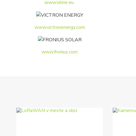
www.ixline.eu
www.victronenergy.com
www.fronius.com