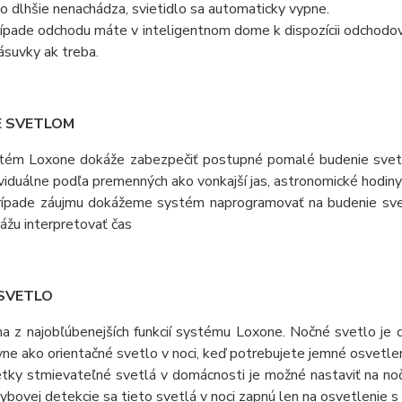
to dlhšie nenachádza, svietidlo sa automaticky vypne.
rípade odchodu máte v inteligentnom dome k dispozícii odchodov
zásuvky ak treba.
E SVETLOM
tém Loxone dokáže zabezpečiť postupné pomalé budenie svetl
ividuálne podľa premenných ako vonkajší jas, astronomické hodin
rípade záujmu dokážeme systém naprogramovať na budenie svet
ážu interpretovať čas
SVETLO
na z najobľúbenejších funkcií systému Loxone. Nočné svetlo je 
vne ako orientačné svetlo v noci, keď potrebujete jemné osvetlen
tky stmievateľné svetlá v domácnosti je možné nastaviť na noč
ybovej detekcie sa tieto svetlá v noci zapnú len na osvetlenie s 