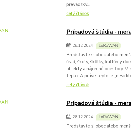
prevádzky...
celý článok
Prípadová štúdia - mer
28
.
12
.
2024
LoRaWAN
Predstavte si obec alebo menši
úrad, školy, škôlky, kultúrny do
objekty a nájomné priestory. V
teplo. A práve teplo je „nevidite
celý článok
Prípadová štúdia - mer
26
.
12
.
2024
LoRaWAN
Predstavte si obec alebo menši