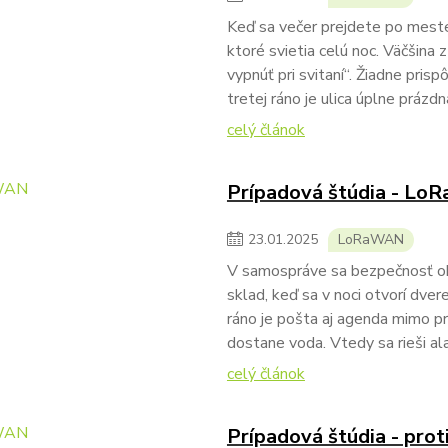
Keď sa večer prejdete po meste,
ktoré svietia celú noc. Väčšina z
vypnúť pri svitaní“. Žiadne pri
tretej ráno je ulica úplne prázd
celý článok
Prípadová štúdia - Lo
23
.
01
.
2025
LoRaWAN
V samospráve sa bezpečnosť obj
sklad, keď sa v noci otvorí dver
ráno je pošta aj agenda mimo pr
dostane voda. Vtedy sa rieši al
celý článok
Prípadová štúdia - pro