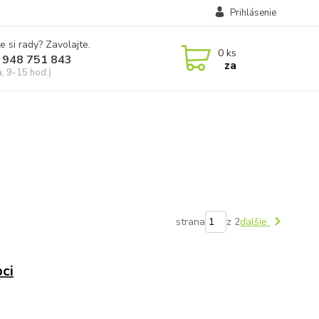
Prihlásenie
e si rady? Zavolajte.
0
ks
 948 751 843
za
a, 9-15 hod.)
strana
z 2
ďalšie
ci