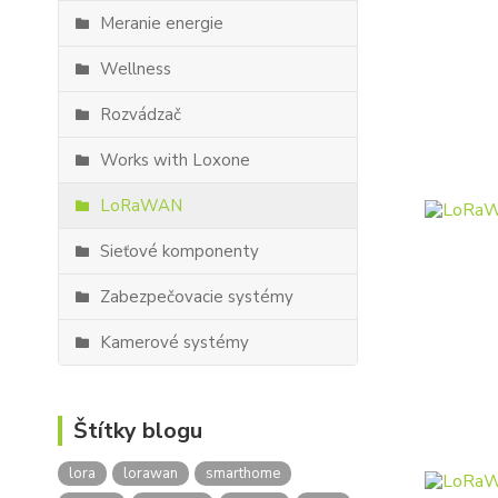
Meranie energie
Wellness
Rozvádzač
Works with Loxone
LoRaWAN
Sieťové komponenty
Zabezpečovacie systémy
Kamerové systémy
Štítky blogu
lora
lorawan
smarthome