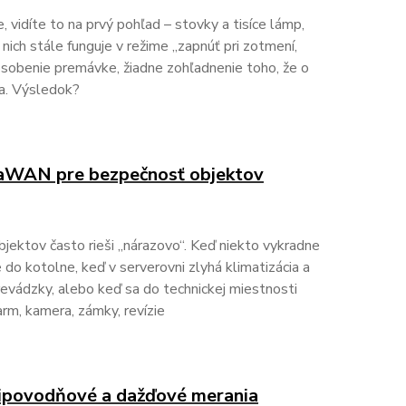
 vidíte to na prvý pohľad – stovky a tisíce lámp,
 nich stále funguje v režime „zapnúť pri zotmení,
spôsobenie premávke, žiadne zohľadnenie toho, že o
na. Výsledok?
RaWAN pre bezpečnosť objektov
ektov často rieši „nárazovo“. Keď niekto vykradne
e do kotolne, keď v serverovni zlyhá klimatizácia a
evádzky, alebo keď sa do technickej miestnosti
arm, kamera, zámky, revízie
tipovodňové a dažďové merania