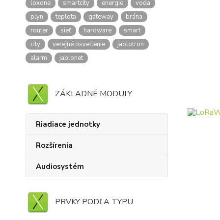
loxone
smartcity
energie
voda
plyn
teplota
gateway
brána
router
sieť
hardware
smart
city
verejné osvetlenie
jablotron
alarm
jablonet
ZÁKLADNÉ MODULY
Riadiace jednotky
Rozšírenia
Audiosystém
PRVKY PODĽA TYPU