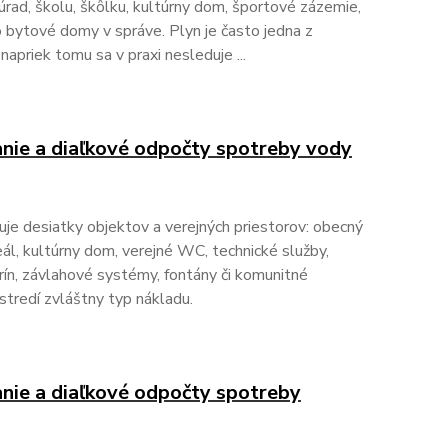
rad, školu, škôlku, kultúrny dom, športové zázemie,
 bytové domy v správe. Plyn je často jedna z
napriek tomu sa v praxi nesleduje ...
anie a diaľkové odpočty spotreby vody
uje desiatky objektov a verejných priestorov: obecný
eál, kultúrny dom, verejné WC, technické služby,
rín, závlahové systémy, fontány či komunitné
stredí zvláštny typ nákladu.
anie a diaľkové odpočty spotreby