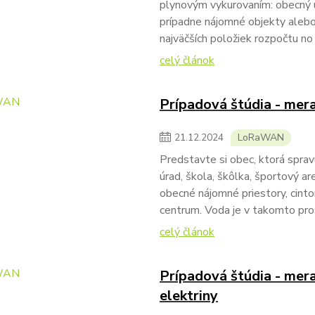
plynovým vykurovaním: obecný ú
prípadne nájomné objekty alebo
najväčších položiek rozpočtu no 
celý článok
Prípadová štúdia - mer
21
.
12
.
2024
LoRaWAN
Predstavte si obec, ktorá sprav
úrad, škola, škôlka, športový ar
obecné nájomné priestory, cinto
centrum. Voda je v takomto pro
celý článok
Prípadová štúdia - mer
elektriny