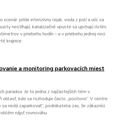
scenár: príde intenzívny lejak, voda z polí a ulíc sa
pusty nestíhajú, kanalizačné vpuste sa upchajú lístím,
timetrov v priebehu hodín – a v priebehu jednej noci
é krajnice
ovanie a monitoring parkovacích miest
ch paradox. Je to jedna z najčastejších tém v
ň oblasť, kde sa rozhoduje často „pocitovo“. V centre
e sa nedá zaparkovať“, podnikatelia zas, že zákazníci
roblém nájsť rovnováhu