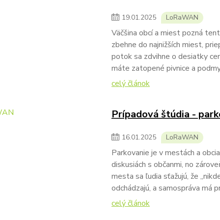
19
.
01
.
2025
LoRaWAN
Väčšina obcí a miest pozná tento 
zbehne do najnižších miest, prie
potok sa zdvihne o desiatky cen
máte zatopené pivnice a podmyt
celý článok
Prípadová štúdia - park
16
.
01
.
2025
LoRaWAN
Parkovanie je v mestách a obcia
diskusiách s občanmi, no zárove
mesta sa ľudia sťažujú, že „nikd
odchádzajú, a samospráva má p
celý článok