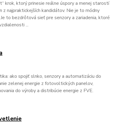
 krok, ktorý prinesie reálne úspory a menej starostí
z najpraktickejších kandidátov. Nie je to módny
 Je to bezdrôtová sieť pre senzory a zariadenia, ktoré
zdialenosti ...
a
ka: ako spojiť slnko, senzory a automatizáciu do
anie zelenej energie z fotovoltických panelov,
ovania do výroby a distribúcie energie z FVE.
etlenie