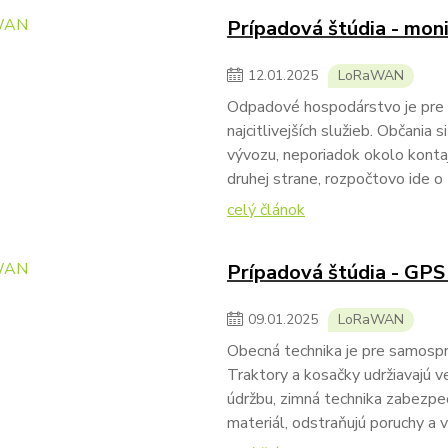
Prípadová štúdia - mon
12
.
01
.
2025
LoRaWAN
Odpadové hospodárstvo je pre s
najcitlivejších služieb. Občania
vývozu, neporiadok okolo kontaj
druhej strane, rozpočtovo ide o 
celý článok
Prípadová štúdia - GPS
09
.
01
.
2025
LoRaWAN
Obecná technika je pre samospr
Traktory a kosačky udržiavajú ve
údržbu, zimná technika zabezpeč
materiál, odstraňujú poruchy a v