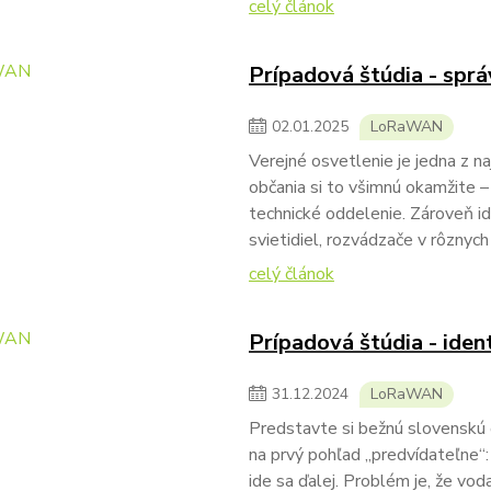
celý článok
Prípadová štúdia - sprá
02
.
01
.
2025
LoRaWAN
Verejné osvetlenie je jedna z na
občania si to všimnú okamžite –
technické oddelenie. Zároveň ide
svietidiel, rozvádzače v rôznych 
celý článok
Prípadová štúdia - ident
31
.
12
.
2024
LoRaWAN
Predstavte si bežnú slovenskú
na prvý pohľad „predvídateľne“: 
ide sa ďalej. Problém je, že vod