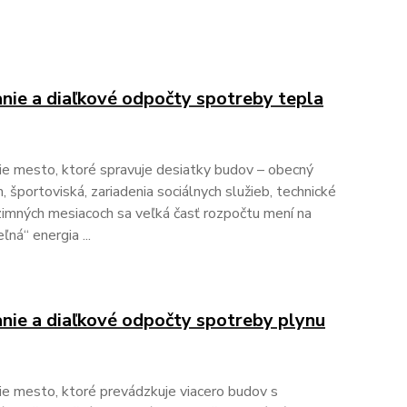
anie a diaľkové odpočty spotreby tepla
e mesto, ktoré spravuje desiatky budov – obecný
m, športoviská, zariadenia sociálnych služieb, technické
 zimných mesiacoch sa veľká časť rozpočtu mení na
ľná“ energia ...
anie a diaľkové odpočty spotreby plynu
e mesto, ktoré prevádzkuje viacero budov s