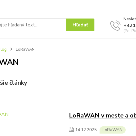
Neviet
Hľadať
+421
(Po-Pi
Blog
LoRaWAN
aWAN
šie články
LoRaWAN v meste a ob
14
.
12
.
2025
LoRaWAN