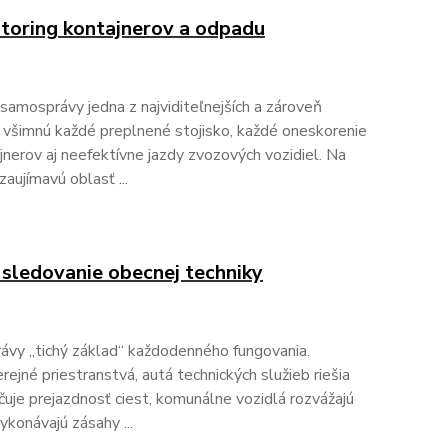
itoring kontajnerov a odpadu
amosprávy jedna z najviditeľnejších a zároveň
 si všimnú každé preplnené stojisko, každé oneskorenie
nerov aj neefektívne jazdy zvozových vozidiel. Na
zaujímavú oblasť ...
 sledovanie obecnej techniky
ávy „tichý základ“ každodenného fungovania.
rejné priestranstvá, autá technických služieb riešia
uje prejazdnosť ciest, komunálne vozidlá rozvážajú
ykonávajú zásahy ...