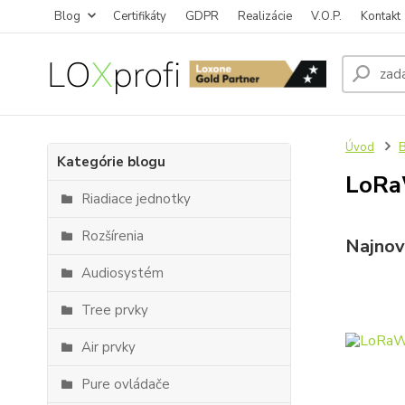
Blog
Certifikáty
GDPR
Realizácie
V.O.P.
Kontakt
Úvod
Kategórie blogu
LoR
Riadiace jednotky
Rozšírenia
Najnov
Audiosystém
Tree prvky
Air prvky
Pure ovládače