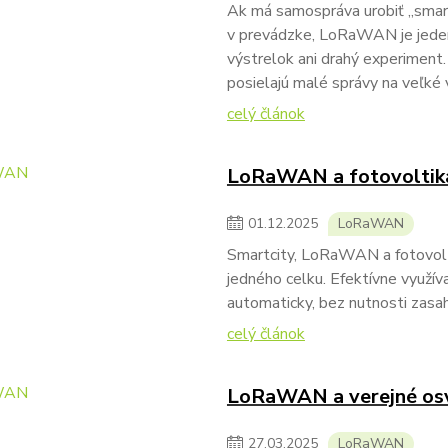
Ak má samospráva urobiť „smart“
v prevádzke, LoRaWAN je jeden 
výstrelok ani drahý experiment.
posielajú malé správy na veľké v
celý článok
LoRaWAN a fotovoltik
01
.
12
.
2025
LoRaWAN
Smartcity, LoRaWAN a fotovolti
jedného celku. Efektívne využív
automaticky, bez nutnosti zasah
celý článok
LoRaWAN a verejné osv
27
.
03
.
2025
LoRaWAN