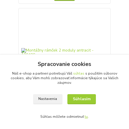
Spracovanie cookies
Náš e-shop a partneri potrebujú Váš
súhlas
s použitím súborov
cookies, aby Vám mohli zobrazovať informácie týkajúce sa Vašich
záujmov.
Súhlasím
Nastavenia
Montážny rámček 2 moduly antracit - 100490
Detail
Súhlas môžete odmietnuť
tu
.