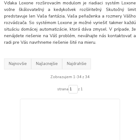
Vďaka Loxone rozširovacím modulom je riadiaci systém Loxone
voľne škálovateľný a kedykoľvek rozšíriteľný. Skutočný limit
predstavuje len Vaša fantázia, Vaša peňaženka a rozmery Vášho
rozvádzača. So systémom Loxone je možné vyriešiť takmer každú
situáciu domácej automatizácie, ktorá dáva zmysel. V prípade, že
nenájdete riešenie na Váš problém, neváhajte nás kontaktovať a
radi pre Vás navrhneme riešenie šité na mieru.
Najnovšie
Najlacnejšie
Najdrahšie
Zobrazujem 1-34 z 34
strana
z 1