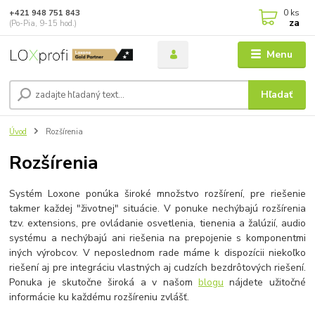
0
ks
+421 948 751 843
za
(Po-Pia, 9-15 hod.)
Menu
Hľadať
Úvod
Rozšírenia
Rozšírenia
Systém Loxone ponúka široké množstvo rozšírení, pre riešenie
takmer každej "životnej" situácie. V ponuke nechýbajú rozšírenia
tzv. extensions, pre ovládanie osvetlenia, tienenia a žalúzií, audio
systému a nechýbajú ani riešenia na prepojenie s komponentmi
iných výrobcov. V neposlednom rade máme k dispozícii niekoľko
riešení aj pre integráciu vlastných aj cudzích bezdrôtových riešení.
Ponuka je skutočne široká a v našom
blogu
nájdete užitočné
informácie ku každému rozšíreniu zvlášť.