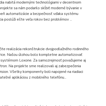
edia nabitá modernými technológiami v decentnom
projekte sa nám podarilo skĺbiť moderné bývanie v
upeň automatizácie a bezpečnosť vďaka systému
cia poslúži ešte veľa rokov bez problémov ...
čite realizácia rekonštrukcie dvojpodlažného rodinného
rice. Našou úlohou bolo kompletne automatizovať
m systémom Loxone. Za samozrejmosť považujeme aj
ron. Na projekte sme realizovali aj zabezpečenia
ion. Všetky komponenty boli napojené na riadiaci
teľné aplikáciou z mobilného telefónu...