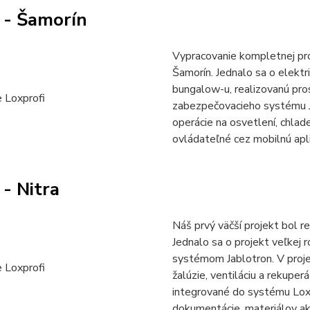
 - Šamorín
Vypracovanie kompletnej pr
Šamorín. Jednalo sa o elekt
bungalow-u, realizovanú pr
zabezpečovacieho systému Ja
operácie na osvetlení, chlad
ovládateľné cez mobilnú apli
- Nitra
Náš prvý väčší projekt bol r
Jednalo sa o projekt veľkej
systémom Jablotron. V proje
žalúzie, ventiláciu a rekuper
integrované do systému Loxo
dokumentácie, materiálov ako