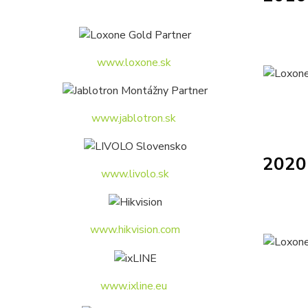
www.loxone.sk
www.jablotron.sk
2020 
www.livolo.sk
www.hikvision.com
www.ixline.eu