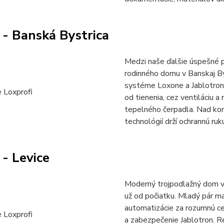
- Banská Bystrica
Medzi naše ďalšie úspešné p
rodinného domu v Banskaj By
systéme Loxone a Jablotron
od tienenia, cez ventiláciu 
tepelného čerpadla. Nad k
technológií drží ochrannú ru
- Levice
Moderný trojpodlažný dom v 
už od počiatku. Mladý pár 
automatizácie za rozumnú c
a zabezpečenie Jablotron. R