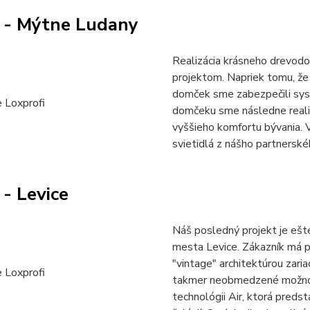
 - Mýtne Ludany
Realizácia krásneho drevod
projektom. Napriek tomu, že 
domček sme zabezpečili sy
domčeku sme následne realiz
vyššieho komfortu bývania. 
svietidlá z nášho partnersk
- Levice
Náš posledný projekt je ešte 
mesta Levice. Zákazník má p
"vintage" architektúrou za
takmer neobmedzené možnost
technológii Air, ktorá predst