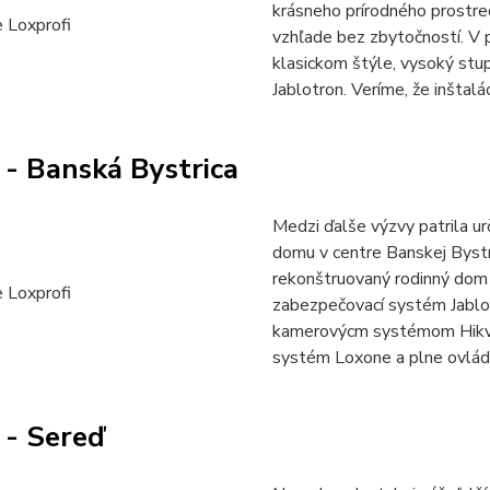
krásneho prírodného prostr
vzhľade bez zbytočností. V 
klasickom štýle, vysoký st
Jablotron. Veríme, že inštalá
- Banská Bystrica
Medzi ďalše výzvy patrila ur
domu v centre Banskej Byst
rekonštruovaný rodinný do
zabezpečovací systém Jablot
kamerovýcm systémom Hikvis
systém Loxone a plne ovláda
 - Sereď