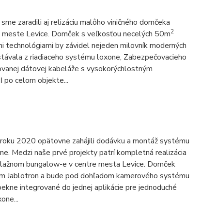
sme zaradili aj relizáciu malôho viničného domčeka
2
v meste Levice. Domček s veľkosťou necelých 50m
i technológiami by závidel nejeden milovník moderných
ostávala z riadiaceho systému loxone, Zabezpečovacieho
ovanej dátovej kabeláže s vysokorýchlostným
 po celom objekte...
roku 2020 opätovne zahájili dodávku a montáž systému
e. Medzi naše prvé projekty patrí kompletná realizácia
odlažnom bungalow-e v centre mesta Levice. Domček
m Jablotron a bude pod dohľadom kamerového systému
pekne integrované do jednej aplikácie pre jednoduché
one...