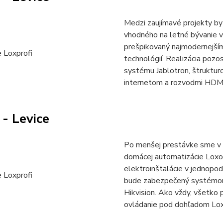
Medzi zaujímavé projekty by 
vhodného na letné bývanie 
prešpikovaný najmodernejším
technológií. Realizácia poz
systému Jablotron, štruktur
internetom a rozvodmi HDMI
- Levice
Po menšej prestávke sme v 
domácej automatizácie Loxon
elektroinštalácie v jednop
bude zabezpečený systémo
Hikvision. Ako vždy, všetko 
ovládanie pod dohľadom Lox