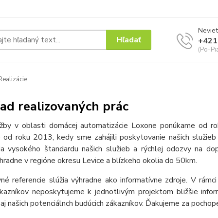
Neviet
Hľadať
+421
(Po-Pi
ealizácie
ad realizovaných prác
žby v oblasti domácej automatizácie Loxone ponúkame od ro
 od roku 2013, kedy sme zahájili poskytovanie našich služie
ia vysokého štandardu našich služieb a rýchlej odozvy na d
hradne v regióne okresu Levice a blízkeho okolia do 50km.
né referencie slúžia výhradne ako informatívne zdroje. V rám
ákazníkov neposkytujeme k jednotlivým projektom bližšie info
aj našich potenciálnch budúcich zákazníkov. Ďakujeme za pochope