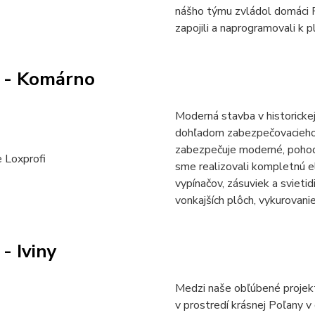
nášho týmu zvládol domáci P
zapojili a naprogramovali k pl
 - Komárno
Moderná stavba v historick
dohľadom zabezpečovacieho
zabezpečuje moderné, pohod
sme realizovali kompletnú e
vypínačov, zásuviek a svieti
vonkajších plôch, vykurovanie
- Iviny
Medzi naše obľúbené projek
v prostredí krásnej Poľany 