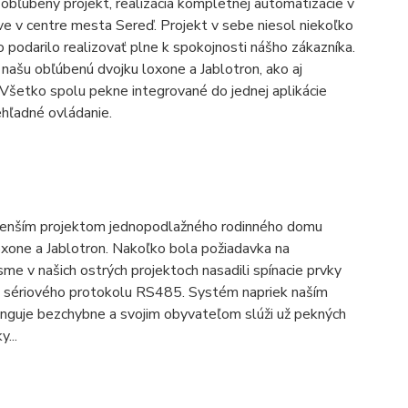
í obľúbený projekt, realizácia kompletnej automatizácie v
e v centre mesta Sereď. Projekt v sebe niesol niekoľko
o podarilo realizovať plne k spokojnosti nášho zákazníka.
ašu obľúbenú dvojku loxone a Jablotron, ako aj
Všetko spolu pekne integrované do jednej aplikácie
hľadné ovládanie.
menším projektom jednopodlažného rodinného domu
one a Jablotron. Nakoľko bola požiadavka na
sme v našich ostrých projektoch nasadili spínacie prvky
 sériového protokolu RS485. Systém napriek naším
guje bezchybne a svojim obyvateľom slúži už pekných
...