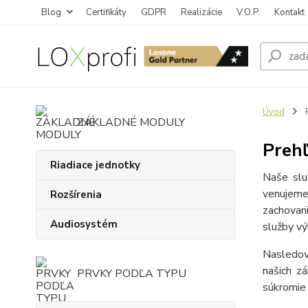
Blog
Certifikáty
GDPR
Realizácie
V.O.P.
Kontakt
Úvod
R
ZÁKLADNÉ MODULY
Prehľ
Riadiace jednotky
Naše slu
venujeme
Rozšírenia
zachovan
Audiosystém
služby vý
Nasledov
našich z
PRVKY PODĽA TYPU
súkromie 