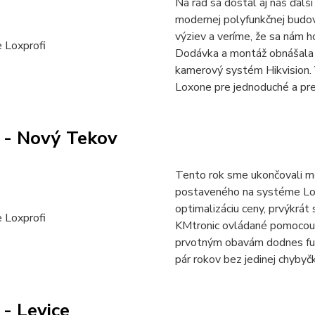
Na rad sa dostal aj náš ďalš
modernej polyfunkčnej budov
výziev a veríme, že sa nám h
Dodávka a montáž obnášala n
kamerový systém Hikvision. 
Loxone pre jednoduché a pre
 - Nový Tekov
Tento rok sme ukončovali 
postaveného na systéme Lox
optimalizáciu ceny, prvýkrát 
KMtronic ovládané pomocou
prvotným obavám dodnes fun
pár rokov bez jedinej chybyčky
- Levice