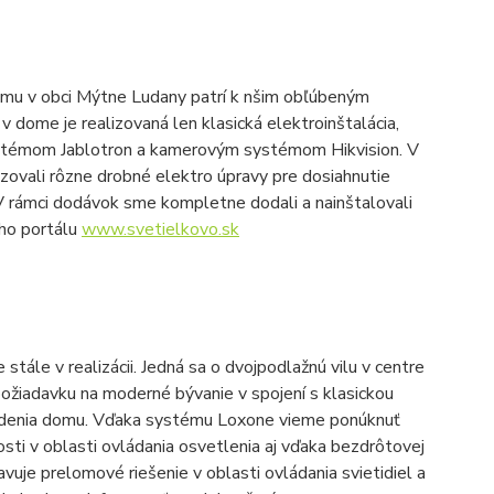
omu v obci Mýtne Ludany patrí k nšim obľúbeným
v dome je realizovaná len klasická elektroinštalácia,
stémom Jablotron a kamerovým systémom Hikvision. V
ovali rôzne drobné elektro úpravy pre dosiahnutie
V rámci dodávok sme kompletne dodali a nainštalovali
ého portálu
www.svetielkovo.sk
stále v realizácii. Jedná sa o dvojpodlažnú vilu v centre
ožiadavku na moderné bývanie v spojení s klasickou
riadenia domu. Vďaka systému Loxone vieme ponúknuť
i v oblasti ovládania osvetlenia aj vďaka bezdrôtovej
avuje prelomové riešenie v oblasti ovládania svietidiel a