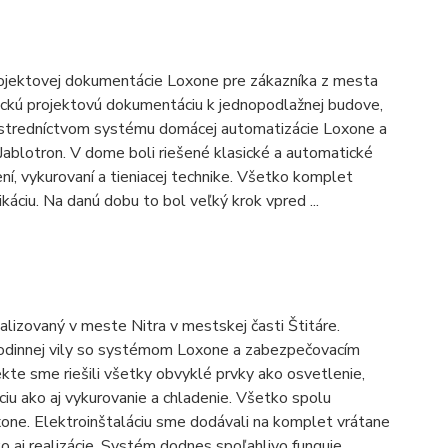
ojektovej dokumentácie Loxone pre zákazníka z mesta
rickú projektovú dokumentáciu k jednopodlažnej budove,
ostredníctvom systému domácej automatizácie Loxone a
blotron. V dome boli riešené klasické a automatické
ení, vykurovaní a tieniacej technike. Všetko komplet
káciu. Na danú dobu to bol veľký krok vpred ...
ealizovaný v meste Nitra v mestskej časti Štitáre.
 rodinnej vily so systémom Loxone a zabezpečovacím
kte sme riešili všetky obvyklé prvky ako osvetlenie,
áciu ako aj vykurovanie a chladenie. Všetko spolu
ne. Elektroinštaláciu sme dodávali na komplet vrátane
 aj realizácie. Systém dodnes spoľahlivo funguje ...