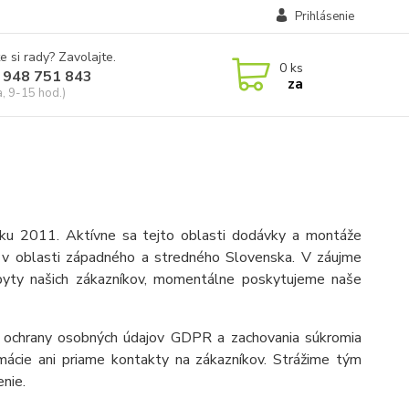
Prihlásenie
e si rady? Zavolajte.
0
ks
 948 751 843
za
a, 9-15 hod.)
ku 2011. Aktívne sa tejto oblasti dodávky a montáže
b v oblasti západného a stredného Slovenska. V záujme
opyty našich zákazníkov, momentálne poskytujeme naše
ci ochrany osobných údajov GDPR a zachovania súkromia
rmácie ani priame kontakty na zákazníkov. Strážime tým
nie.