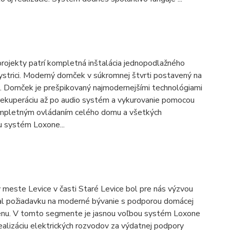
rojekty patrí kompletná inštalácia jednopodlažného
strici. Moderný domček v súkromnej štvrti postavený na
. Domček je prešpikovaný najmodernejšími technológiami
a rekuperáciu až po audio systém a vykurovanie pomocou
ompletným ovládaním celého domu a všetkých
ku systém Loxone...
meste Levice v časti Staré Levice bol pre nás výzvou
mal požiadavku na moderné bývanie s podporou domácej
enu. V tomto segmente je jasnou voľbou systém Loxone
ealizáciu elektrických rozvodov za výdatnej podpory