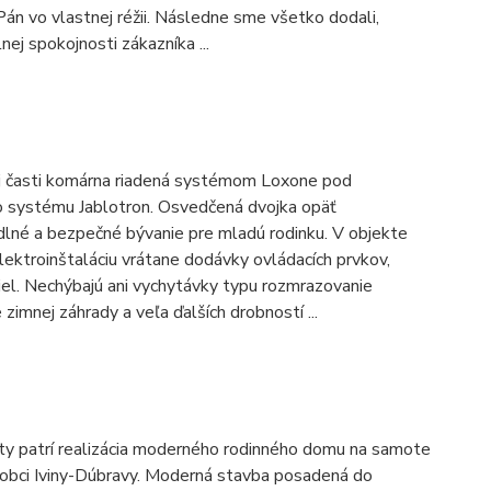
án vo vlastnej réžii. Následne sme všetko dodali,
nej spokojnosti zákazníka ...
ej časti komárna riadená systémom Loxone pod
 systému Jablotron. Osvedčená dvojka opäť
lné a bezpečné bývanie pre mladú rodinku. V objekte
lektroinštaláciu vrátane dodávky ovládacích prvkov,
diel. Nechýbajú ani vychytávky typu rozmrazovanie
 zimnej záhrady a veľa ďalších drobností ...
ty patrí realizácia moderného rodinného domu na samote
v obci Iviny-Dúbravy. Moderná stavba posadená do