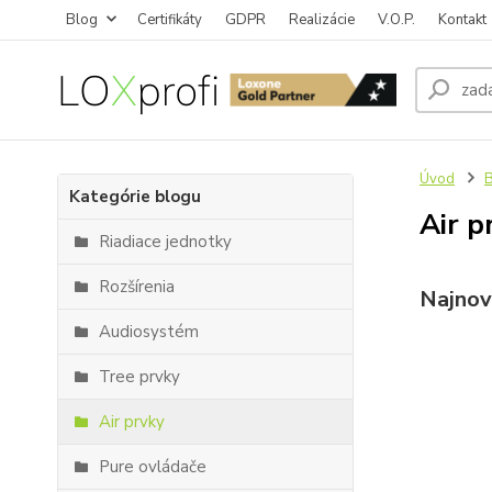
Blog
Certifikáty
GDPR
Realizácie
V.O.P.
Kontakt
Úvod
Kategórie blogu
Air p
Riadiace jednotky
Rozšírenia
Najnov
Audiosystém
Tree prvky
Air prvky
Pure ovládače