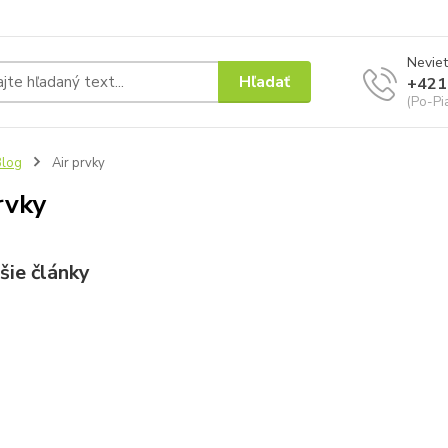
Neviet
Hľadať
+421
(Po-Pi
Blog
Air prvky
rvky
šie články