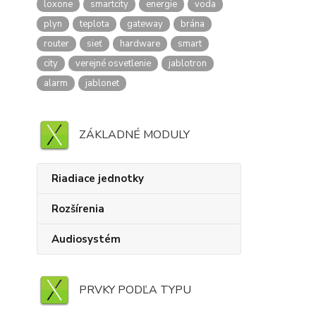
loxone
smartcity
energie
voda
plyn
teplota
gateway
brána
router
sieť
hardware
smart
city
verejné osvetlenie
jablotron
alarm
jablonet
ZÁKLADNÉ MODULY
Riadiace jednotky
Rozšírenia
Audiosystém
PRVKY PODĽA TYPU