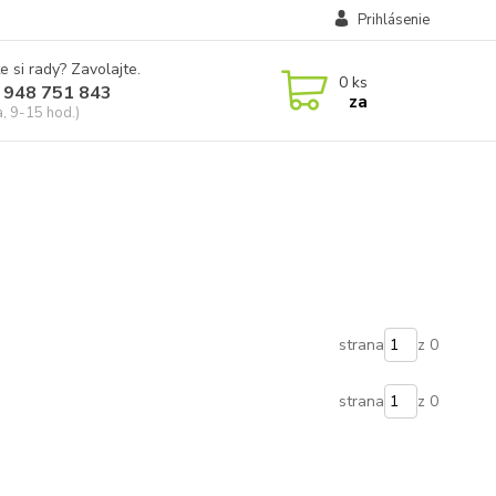
Prihlásenie
e si rady? Zavolajte.
0
ks
 948 751 843
za
a, 9-15 hod.)
strana
z 0
strana
z 0