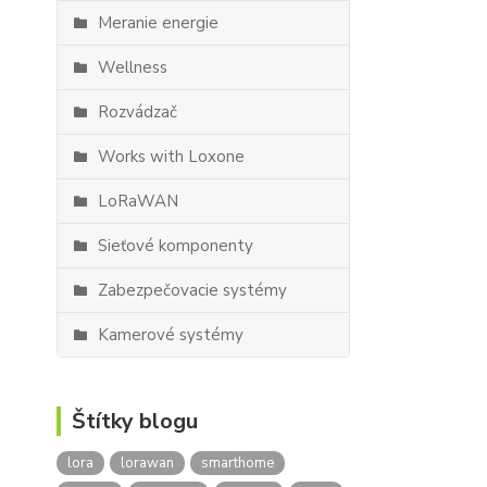
Meranie energie
Wellness
Rozvádzač
Works with Loxone
LoRaWAN
Sieťové komponenty
Zabezpečovacie systémy
Kamerové systémy
Štítky blogu
lora
lorawan
smarthome