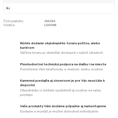
/
ks
Číslo produktu:
200204
Výrobca:
LOXONE
Rýchle dodanie objednaného tovaru poštou, alebo
kuriérom
Väčšina tovaru je okamžite dostupná v našich skladoch.
Plnohodnotná technická podpora na diaľku i na mieste
Pomôžeme Vám telefonicky, e-mailom, alebo osobne.
Kamenná predajňa aj showroom je pre Vás neustále k
dispozícii
Objednávku si môžete vyzdvihnúť aj osobne na našej
predajni.
Vaše produkty Vám dodáme prípadne aj namontujeme
Dodanie a montáž je možné dohodnúť individuálne.