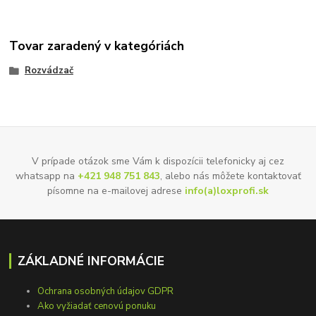
Tovar zaradený v kategóriách
Rozvádzač
V prípade otázok sme Vám k dispozícii telefonicky aj cez
whatsapp na
+421 948 751 843
, alebo nás môžete kontaktovať
písomne na e-mailovej adrese
info(a)loxprofi.sk
ZÁKLADNÉ INFORMÁCIE
Ochrana osobných údajov GDPR
Ako vyžiadať cenovú ponuku