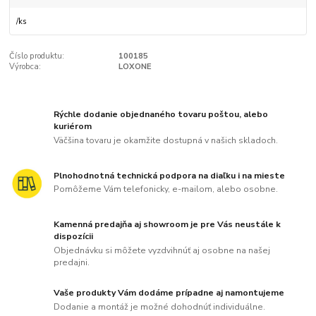
/
ks
Číslo produktu:
100185
Výrobca:
LOXONE
Rýchle dodanie objednaného tovaru poštou, alebo
kuriérom
Väčšina tovaru je okamžite dostupná v našich skladoch.
Plnohodnotná technická podpora na diaľku i na mieste
Pomôžeme Vám telefonicky, e-mailom, alebo osobne.
Kamenná predajňa aj showroom je pre Vás neustále k
dispozícii
Objednávku si môžete vyzdvihnúť aj osobne na našej
predajni.
Vaše produkty Vám dodáme prípadne aj namontujeme
Dodanie a montáž je možné dohodnúť individuálne.