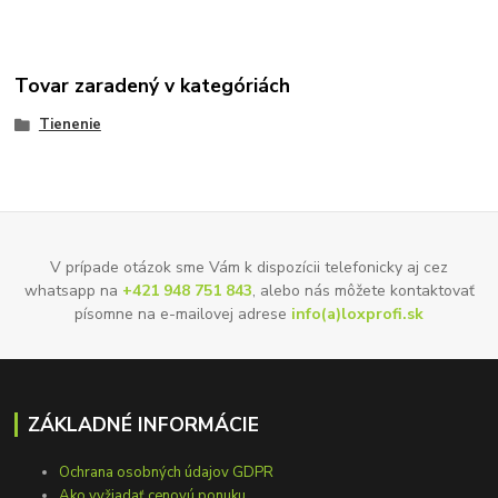
Tovar zaradený v kategóriách
Tienenie
V prípade otázok sme Vám k dispozícii telefonicky aj cez
whatsapp na
+421 948 751 843
, alebo nás môžete kontaktovať
písomne na e-mailovej adrese
info(a)loxprofi.sk
ZÁKLADNÉ INFORMÁCIE
Ochrana osobných údajov GDPR
Ako vyžiadať cenovú ponuku