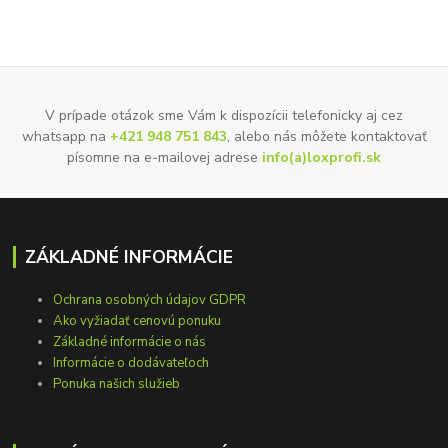
V prípade otázok sme Vám k dispozícii telefonicky aj cez
whatsapp na
+421 948 751 843
, alebo nás môžete kontaktovať
písomne na e-mailovej adrese
info(a)loxprofi.sk
ZÁKLADNÉ INFORMÁCIE
Ochrana osobných údajov GDPR
Ako vyžiadať cenovú ponuku
Základné informácie o nás
Informácie o dodávateľoch
Ponuka našich služieb