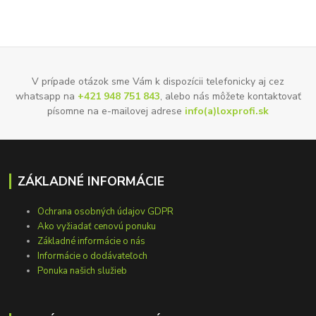
V prípade otázok sme Vám k dispozícii telefonicky aj cez
whatsapp na
+421 948 751 843
, alebo nás môžete kontaktovať
písomne na e-mailovej adrese
info(a)loxprofi.sk
ZÁKLADNÉ INFORMÁCIE
Ochrana osobných údajov GDPR
Ako vyžiadať cenovú ponuku
Základné informácie o nás
Informácie o dodávateľoch
Ponuka našich služieb