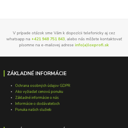
V prípade otázok sme Vám k dispozícii telefonicky aj cez
whatsapp na
+421 948 751 843
, alebo nás môžete kontaktovať
písomne na e-mailovej adrese
info(a)loxprofi.sk
ZÁKLADNÉ INFORMÁCIE
Ochrana osobných údajov GDPR
Ako vyžiadať cenovú ponuku
Základné informácie o nás
Informácie o dodávateľoch
Ponuka našich služieb