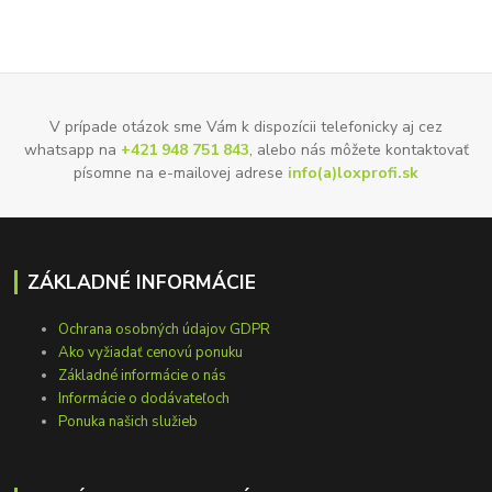
V prípade otázok sme Vám k dispozícii telefonicky aj cez
whatsapp na
+421 948 751 843
, alebo nás môžete kontaktovať
písomne na e-mailovej adrese
info(a)loxprofi.sk
ZÁKLADNÉ INFORMÁCIE
Ochrana osobných údajov GDPR
Ako vyžiadať cenovú ponuku
Základné informácie o nás
Informácie o dodávateľoch
Ponuka našich služieb