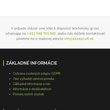
V prípade otázok sme Vám k dispozícii telefonicky aj cez
whatsapp na
+421 948 751 843
, alebo nás môžete kontaktovať
písomne na e-mailovej adrese
info(a)loxprofi.sk
ZÁKLADNÉ INFORMÁCIE
Ochrana osobných údajov GDPR
Ako vyžiadať cenovú ponuku
Základné informácie o nás
Informácie o dodávateľoch
Ponuka našich služieb