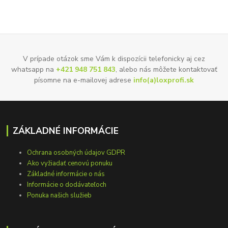
V prípade otázok sme Vám k dispozícii telefonicky aj cez
whatsapp na
+421 948 751 843
, alebo nás môžete kontaktovať
písomne na e-mailovej adrese
info(a)loxprofi.sk
ZÁKLADNÉ INFORMÁCIE
Ochrana osobných údajov GDPR
Ako vyžiadať cenovú ponuku
Základné informácie o nás
Informácie o dodávateľoch
Ponuka našich služieb