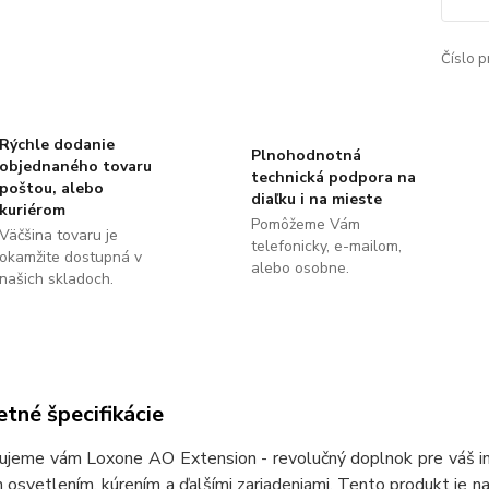
Číslo p
Rýchle dodanie
Plnohodnotná
objednaného tovaru
technická podpora na
poštou, alebo
diaľku i na mieste
kuriérom
Pomôžeme Vám
Väčšina tovaru je
telefonicky, e-mailom,
okamžite dostupná v
alebo osobne.
našich skladoch.
tné špecifikácie
ujeme vám Loxone AO Extension - revolučný doplnok pre váš in
 osvetlením, kúrením a ďalšími zariadeniami. Tento produkt je na