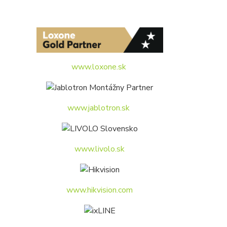
www.loxone.sk
www.jablotron.sk
www.livolo.sk
www.hikvision.com