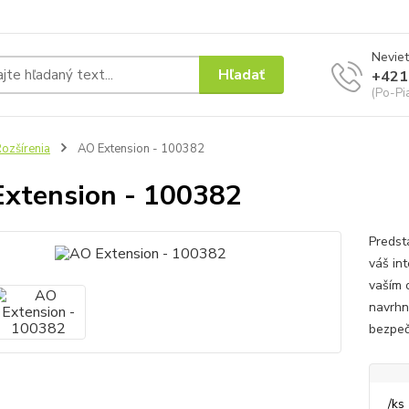
Neviet
Hľadať
+421
(Po-Pi
ozšírenia
AO Extension - 100382
xtension - 100382
Predst
váš in
vaším 
navrhn
bezpeč
/
ks