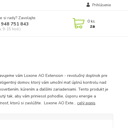
Prihlásenie
e si rady? Zavolajte.
0
ks
 948 751 843
za
a, 9-15 hod.)
avujeme vám Loxone AO Extension - revolučný doplnok pre
teligentný domov, ktorý vám umožní mať úplnú kontrolu nad
osvetlením, kúrením a ďalšími zariadeniami. Tento produkt je
utý tak, aby vám priniesol pohodlie, úsporu energie a
nosť, ktorú si zaslúžite. Loxone AO Exte...
celý popis