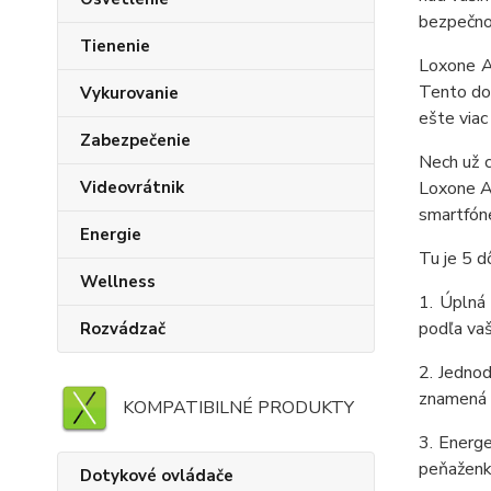
bezpečnos
Tienenie
Loxone A
Tento do
Vykurovanie
ešte viac 
Zabezpečenie
Nech už c
Videovrátnik
Loxone AO
smartfón
Energie
Tu je 5 d
Wellness
1. Úplná 
podľa vaš
Rozvádzač
2. Jednod
znamená r
KOMPATIBILNÉ PRODUKTY
3. Energe
peňaženku
Dotykové ovládače