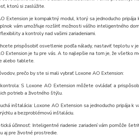
ť, ktorú si zaslúžite.
O Extension je kompaktný modul, ktorý sa jednoducho pripája k
plnok vám umožňuje rozšíriť možnosti vášho inteligentného do
flexibility a kontroly nad vašimi zariadeniami.
hcete prispôsobiť osvetlenie podľa nálady, nastaviť teplotu v je
 Extension je tu pre vás. A to najlepšie na tom je, že všetko 
e alebo tablete.
ôvodov, prečo by ste si mali vybrať Loxone AO Extension:
kontrola: S Loxone AO Extension môžete ovládať a prispôsobiť 
ich potrieb a životného štýlu.
uchá inštalácia: Loxone AO Extension sa jednoducho pripája k v
ýchlu a bezproblémovú inštaláciu.
tická účinnosť: Inteligentné riadenie zariadení vám pomôže šetriť
 aj pre životné prostredie.