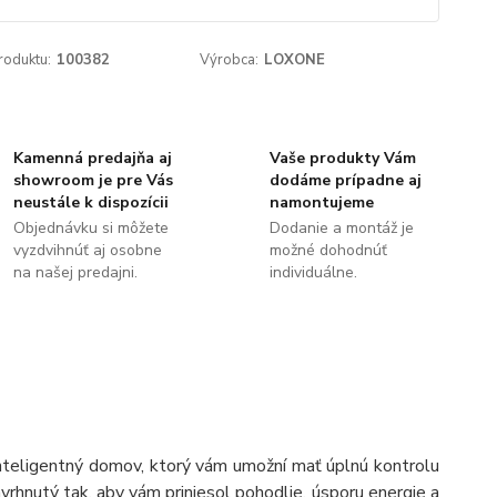
roduktu:
100382
Výrobca:
LOXONE
Kamenná predajňa aj
Vaše produkty Vám
showroom je pre Vás
dodáme prípadne aj
neustále k dispozícii
namontujeme
Objednávku si môžete
Dodanie a montáž je
vyzdvihnúť aj osobne
možné dohodnúť
na našej predajni.
individuálne.
teligentný domov, ktorý vám umožní mať úplnú kontrolu
vrhnutý tak, aby vám priniesol pohodlie, úsporu energie a