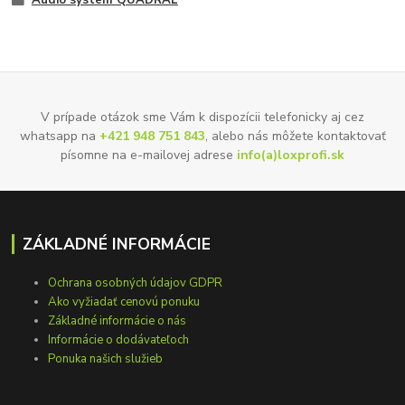
Audio systém QUADRAL
V prípade otázok sme Vám k dispozícii telefonicky aj cez
whatsapp na
+421 948 751 843
, alebo nás môžete kontaktovať
písomne na e-mailovej adrese
info(a)loxprofi.sk
ZÁKLADNÉ INFORMÁCIE
Ochrana osobných údajov GDPR
Ako vyžiadať cenovú ponuku
Základné informácie o nás
Informácie o dodávateľoch
Ponuka našich služieb