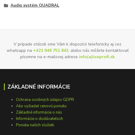
Audio systém QUADRAL
V prípade otázok sme Vám k dispozícii telefonicky aj cez
whatsapp na
+421 948 751 843
, alebo nás môžete kontaktovať
písomne na e-mailovej adrese
info(a)loxprofi.sk
ZÁKLADNÉ INFORMÁCIE
Ochrana osobných údajov GDPR
Ako vyžiadať cenovú ponuku
Základné informácie o nás
Informácie o dodávateľoch
Ponuka našich služieb