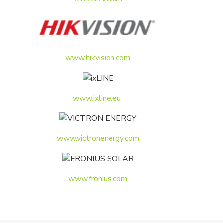
www.hikvision.com
www.ixline.eu
www.victronenergy.com
www.fronius.com