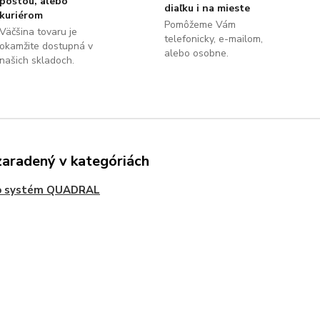
poštou, alebo
diaľku i na mieste
kuriérom
Pomôžeme Vám
Väčšina tovaru je
telefonicky, e-mailom,
okamžite dostupná v
alebo osobne.
našich skladoch.
zaradený v kategóriách
o systém QUADRAL