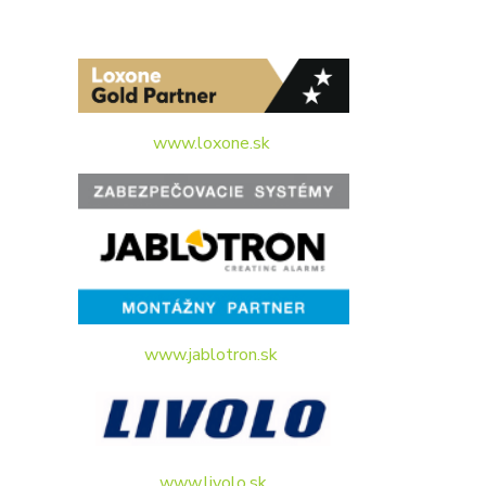
www.loxone.sk
www.jablotron.sk
www.livolo.sk