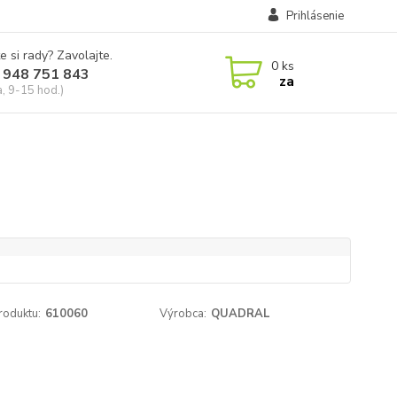
Prihlásenie
e si rady? Zavolajte.
0
ks
 948 751 843
za
a, 9-15 hod.)
roduktu:
610060
Výrobca:
QUADRAL