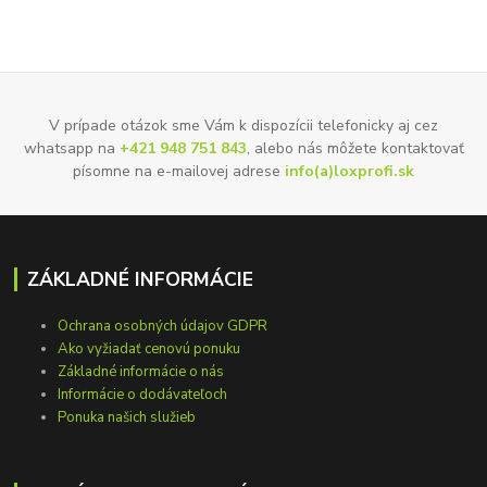
V prípade otázok sme Vám k dispozícii telefonicky aj cez
whatsapp na
+421 948 751 843
, alebo nás môžete kontaktovať
písomne na e-mailovej adrese
info(a)loxprofi.sk
ZÁKLADNÉ INFORMÁCIE
Ochrana osobných údajov GDPR
Ako vyžiadať cenovú ponuku
Základné informácie o nás
Informácie o dodávateľoch
Ponuka našich služieb