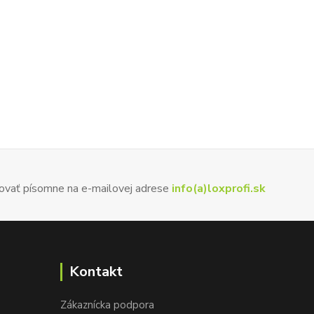
ovať písomne na e-mailovej adrese
info(a)loxprofi.sk
Kontakt
Zákaznícka podpora