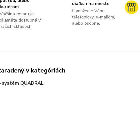
poštou, alebo
diaľku i na mieste
kuriérom
Pomôžeme Vám
Väčšina tovaru je
telefonicky, e-mailom,
okamžite dostupná v
alebo osobne.
našich skladoch.
zaradený v kategóriách
o systém QUADRAL