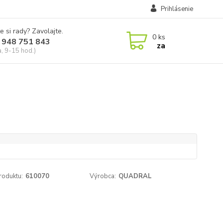
Prihlásenie
e si rady? Zavolajte.
0
ks
 948 751 843
za
a, 9-15 hod.)
roduktu:
610070
Výrobca:
QUADRAL