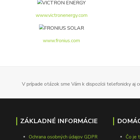
www.victronenergy.com
www.fronius.com
V prípade otázok sme Vám k dispozícii telefonicky aj
ZÁKLADNÉ INFORMÁCIE
DOMÁC
Ochrana osobných údajov GDPR
Čo je 