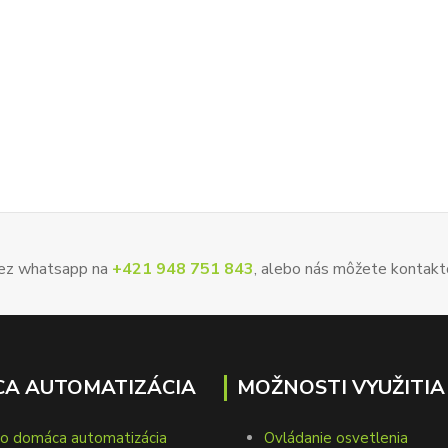
 cez whatsapp na
+421 948 751 843
, alebo nás môžete kontakt
A AUTOMATIZÁCIA
MOŽNOSTI VYUŽITIA
to domáca automatizácia
Ovládanie osvetlenia