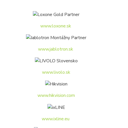
www.loxone.sk
www.jablotron.sk
www.livolo.sk
www.hikvision.com
www.ixline.eu