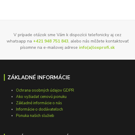
V prípade otázok sme Vám k dispozícii telefonicky aj cez
whatsapp na
+421 948 751 843
, alebo nás môžete kontaktovať
písomne na e-mailovej adrese
info(a)loxprofi.sk
ZÁKLADNÉ INFORMÁCIE
Ochrana osobných údajov GDPR
Ako vyžiadať cenovú ponuku
Základné informácie o nás
Informácie o dodávateľoch
Ponuka našich služieb