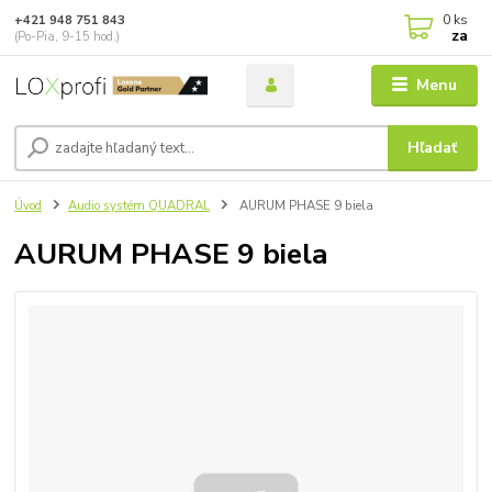
0
ks
+421 948 751 843
za
(Po-Pia, 9-15 hod.)
Menu
Hľadať
Úvod
Audio systém QUADRAL
AURUM PHASE 9 biela
AURUM PHASE 9 biela