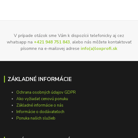
V prípade otázok sme Vám k dispozícii telefonicky aj cez
whatsapp na
+421 948 751 843
, alebo nás môžete kontaktovať
písomne na e-mailovej adrese
info(a)loxprofi.sk
ZÁKLADNÉ INFORMÁCIE
Ochrana osobných údajov GDPR
Ako vyžiadať cenovú ponuku
Základné informácie o nás
Informácie o dodávateľoch
Ponuka našich služieb