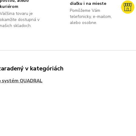
poštou, alebo
diaľku i na mieste
kuriérom
Pomôžeme Vám
Väčšina tovaru je
telefonicky, e-mailom,
okamžite dostupná v
alebo osobne.
našich skladoch.
zaradený v kategóriách
o systém QUADRAL