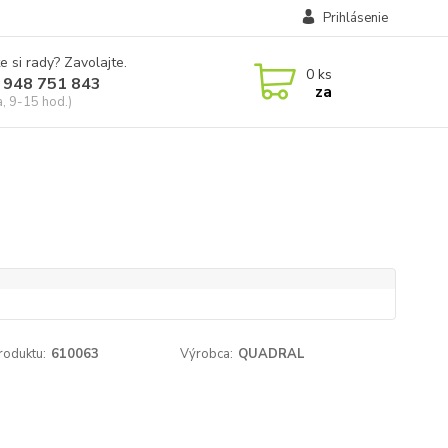
Prihlásenie
e si rady? Zavolajte.
0
ks
 948 751 843
za
a, 9-15 hod.)
roduktu:
610063
Výrobca:
QUADRAL