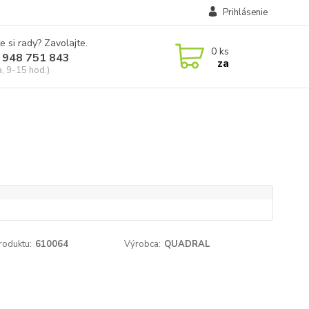
Prihlásenie
e si rady? Zavolajte.
0
ks
 948 751 843
za
a, 9-15 hod.)
roduktu:
610064
Výrobca:
QUADRAL