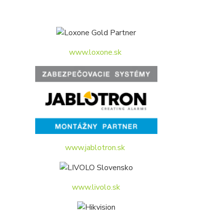
www.loxone.sk
www.jablotron.sk
www.livolo.sk