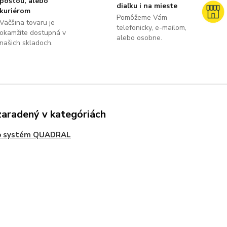
poštou, alebo
diaľku i na mieste
kuriérom
Pomôžeme Vám
Väčšina tovaru je
telefonicky, e-mailom,
okamžite dostupná v
alebo osobne.
našich skladoch.
zaradený v kategóriách
o systém QUADRAL