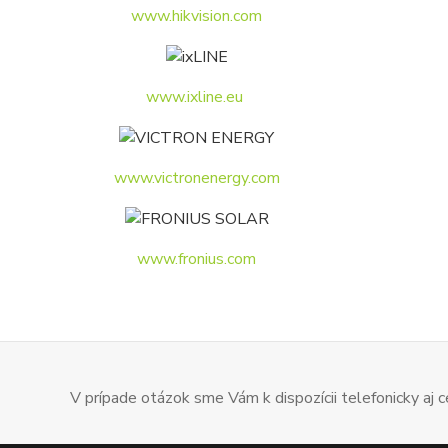
www.hikvision.com
www.ixline.eu
www.victronenergy.com
www.fronius.com
V prípade otázok sme Vám k dispozícii telefonicky aj