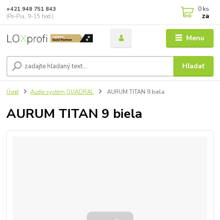
0
ks
+421 948 751 843
za
(Po-Pia, 9-15 hod.)
Menu
Hľadať
Úvod
Audio systém QUADRAL
AURUM TITAN 9 biela
AURUM TITAN 9 biela