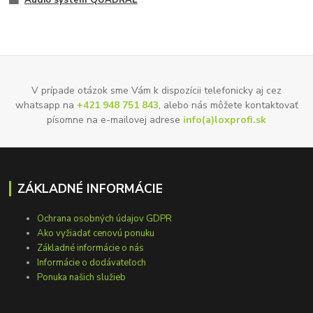
Audio systém QUADRAL
V prípade otázok sme Vám k dispozícii telefonicky aj cez
whatsapp na
+421 948 751 843
, alebo nás môžete kontaktovať
písomne na e-mailovej adrese
info(a)loxprofi.sk
ZÁKLADNÉ INFORMÁCIE
Ochrana osobných údajov GDPR
Ako vyžiadať cenovú ponuku
Základné informácie o nás
Informácie o dodávateľoch
Ponuka našich služieb