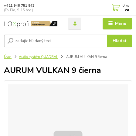
0
ks
+421 948 751 843
za
(Po-Pia, 9-15 hod.)
Menu
Hľadať
Úvod
Audio systém QUADRAL
AURUM VULKAN 9 čierna
AURUM VULKAN 9 čierna