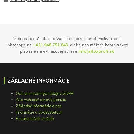
Audio systém QUADRAL
V prípade otázok sme Vám k dispozícii telefonicky aj cez
whatsapp na
+421 948 751 843
, alebo nás môžete kontaktovať
písomne na e-mailovej adrese
info(a)loxprofi.sk
ZÁKLADNÉ INFORMÁCIE
Ochrana osobných údajov GDPR
Ako vyžiadať cenovú ponuku
Základné informácie o nás
Informácie o dodávateľoch
Ponuka našich služieb