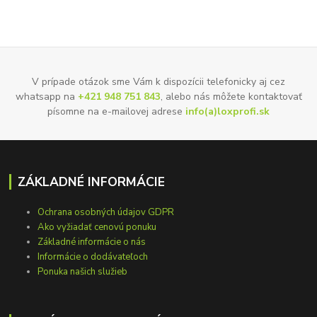
V prípade otázok sme Vám k dispozícii telefonicky aj cez
whatsapp na
+421 948 751 843
, alebo nás môžete kontaktovať
písomne na e-mailovej adrese
info(a)loxprofi.sk
ZÁKLADNÉ INFORMÁCIE
Ochrana osobných údajov GDPR
Ako vyžiadať cenovú ponuku
Základné informácie o nás
Informácie o dodávateľoch
Ponuka našich služieb