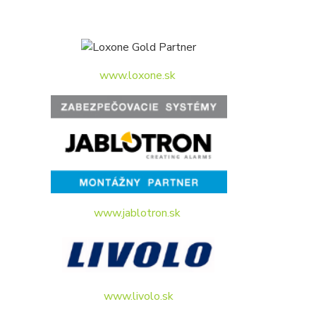
www.loxone.sk
www.jablotron.sk
www.livolo.sk