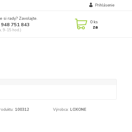
Prihlásenie
e si rady? Zavolajte.
0
ks
 948 751 843
za
a, 9-15 hod.)
roduktu:
100312
Výrobca:
LOXONE