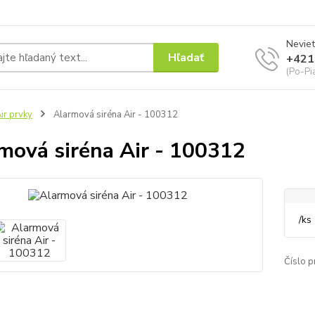
Neviet
Hľadať
+421
(Po-Pi
ir prvky
Alarmová siréna Air - 100312
mová siréna Air - 100312
/
ks
Číslo p