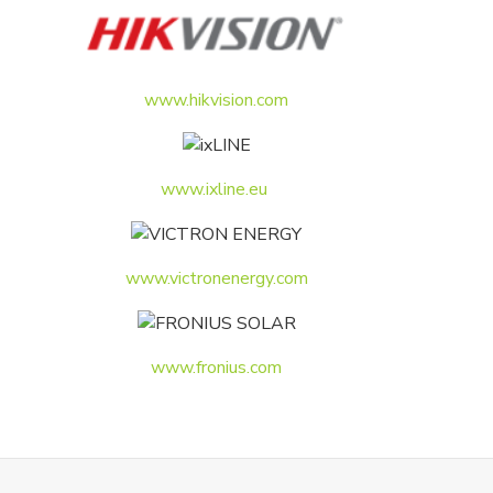
www.hikvision.com
www.ixline.eu
www.victronenergy.com
www.fronius.com