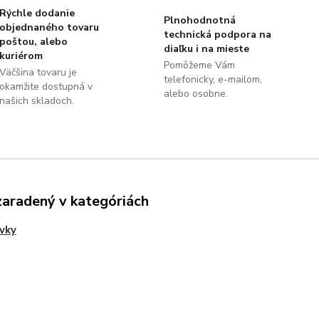
Rýchle dodanie
Plnohodnotná
objednaného tovaru
technická podpora na
poštou, alebo
diaľku i na mieste
kuriérom
Pomôžeme Vám
Väčšina tovaru je
telefonicky, e-mailom,
okamžite dostupná v
alebo osobne.
našich skladoch.
zaradený v kategóriách
rvky