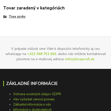
Tovar zaradený v kategóriách
Tree prvky
V prípade otázok sme Vám k dispozícii telefonicky aj cez
whatsapp na
+421 948 751 843
, alebo nás môžete kontaktovať
písomne na e-mailovej adrese
info(a)loxprofi.sk
ZÁKLADNÉ INFORMÁCIE
Ochrana osobných údajov GDPR
Ako vyžiadať cenovú ponuku
Základné informácie o nás
Informácie o dodávateľoch