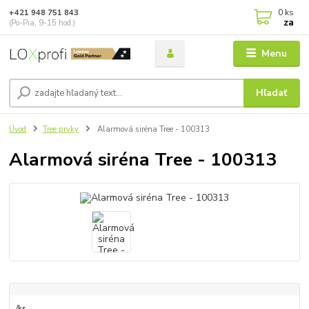
0
ks
+421 948 751 843
za
(Po-Pia, 9-15 hod.)
Menu
Hľadať
Úvod
Tree prvky
Alarmová siréna Tree - 100313
Alarmová siréna Tree - 100313
/
ks