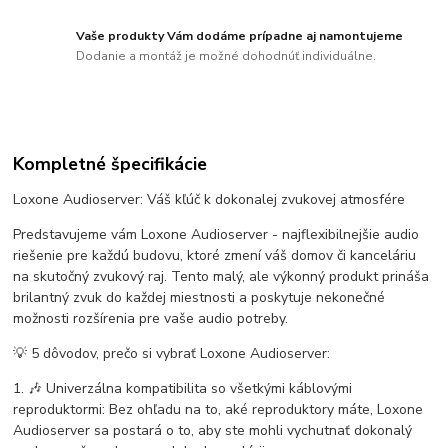
Vaše produkty Vám dodáme prípadne aj namontujeme
Dodanie a montáž je možné dohodnúť individuálne.
Kompletné špecifikácie
Loxone Audioserver: Váš kľúč k dokonalej zvukovej atmosfére
Predstavujeme vám Loxone Audioserver - najflexibilnejšie audio
riešenie pre každú budovu, ktoré zmení váš domov či kanceláriu
na skutočný zvukový raj. Tento malý, ale výkonný produkt prináša
brilantný zvuk do každej miestnosti a poskytuje nekonečné
možnosti rozšírenia pre vaše audio potreby.
💡 5 dôvodov, prečo si vybrať Loxone Audioserver:
1. 🎶 Univerzálna kompatibilita so všetkými káblovými
reproduktormi: Bez ohľadu na to, aké reproduktory máte, Loxone
Audioserver sa postará o to, aby ste mohli vychutnať dokonalý