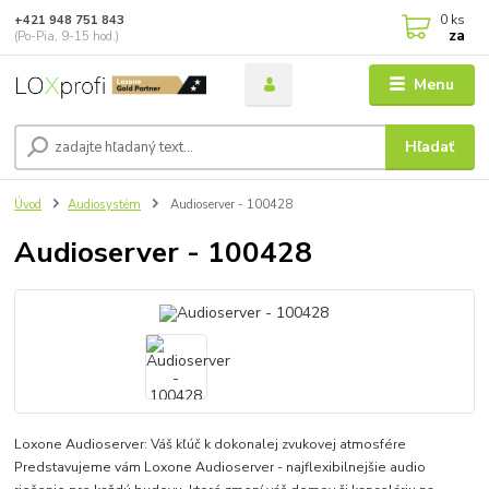
0
ks
+421 948 751 843
za
(Po-Pia, 9-15 hod.)
Menu
Hľadať
Úvod
Audiosystém
Audioserver - 100428
Audioserver - 100428
Loxone Audioserver: Váš kľúč k dokonalej zvukovej atmosfére
Predstavujeme vám Loxone Audioserver - najflexibilnejšie audio