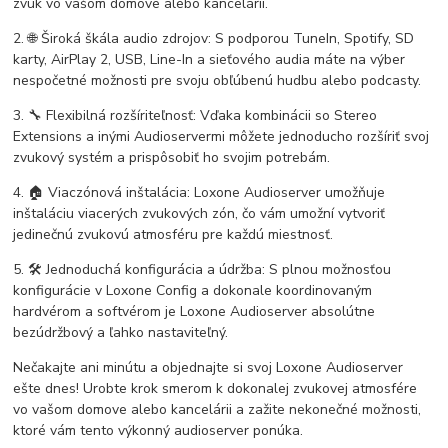
zvuk vo vašom domove alebo kancelárii.
2. 🌐 Široká škála audio zdrojov: S podporou TuneIn, Spotify, SD
karty, AirPlay 2, USB, Line-In a sieťového audia máte na výber
nespočetné možnosti pre svoju obľúbenú hudbu alebo podcasty.
3. 🔧 Flexibilná rozšíriteľnosť: Vďaka kombinácii so Stereo
Extensions a inými Audioservermi môžete jednoducho rozšíriť svoj
zvukový systém a prispôsobiť ho svojim potrebám.
4. 🏠 Viaczónová inštalácia: Loxone Audioserver umožňuje
inštaláciu viacerých zvukových zón, čo vám umožní vytvoriť
jedinečnú zvukovú atmosféru pre každú miestnosť.
5. 🛠️ Jednoduchá konfigurácia a údržba: S plnou možnosťou
konfigurácie v Loxone Config a dokonale koordinovaným
hardvérom a softvérom je Loxone Audioserver absolútne
bezúdržbový a ľahko nastaviteľný.
Nečakajte ani minútu a objednajte si svoj Loxone Audioserver
ešte dnes! Urobte krok smerom k dokonalej zvukovej atmosfére
vo vašom domove alebo kancelárii a zažite nekonečné možnosti,
ktoré vám tento výkonný audioserver ponúka.