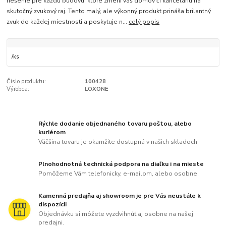
riešenie pre každú budovu, ktoré zmení váš domov či kanceláriu na
skutočný zvukový raj. Tento malý, ale výkonný produkt prináša brilantný
zvuk do každej miestnosti a poskytuje n...
celý popis
/
ks
Číslo produktu:
100428
Výrobca:
LOXONE
Rýchle dodanie objednaného tovaru poštou, alebo
kuriérom
Väčšina tovaru je okamžite dostupná v našich skladoch.
Plnohodnotná technická podpora na diaľku i na mieste
Pomôžeme Vám telefonicky, e-mailom, alebo osobne.
Kamenná predajňa aj showroom je pre Vás neustále k
dispozícii
Objednávku si môžete vyzdvihnúť aj osobne na našej
predajni.