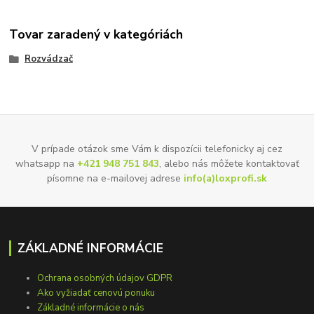
Tovar zaradený v kategóriách
Rozvádzač
V prípade otázok sme Vám k dispozícii telefonicky aj cez
whatsapp na
+421 948 751 843
, alebo nás môžete kontaktovať
písomne na e-mailovej adrese
info(a)loxprofi.sk
ZÁKLADNÉ INFORMÁCIE
Ochrana osobných údajov GDPR
Ako vyžiadať cenovú ponuku
Základné informácie o nás