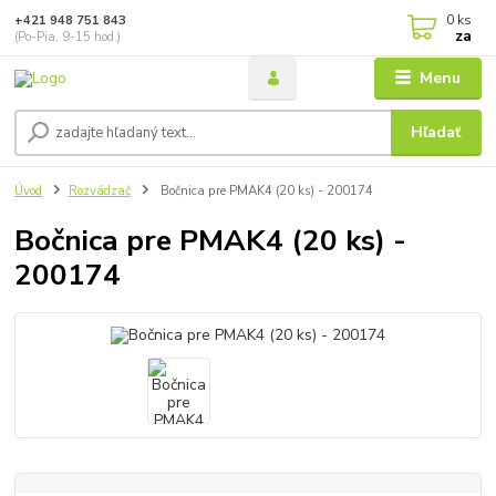
0
ks
+421 948 751 843
za
(Po-Pia, 9-15 hod.)
Menu
Hľadať
Úvod
Rozvádzač
Bočnica pre PMAK4 (20 ks) - 200174
Bočnica pre PMAK4 (20 ks) -
200174