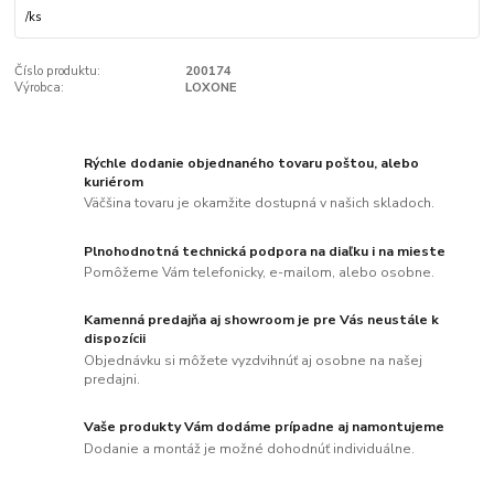
/
ks
Číslo produktu:
200174
Výrobca:
LOXONE
Rýchle dodanie objednaného tovaru poštou, alebo
kuriérom
Väčšina tovaru je okamžite dostupná v našich skladoch.
Plnohodnotná technická podpora na diaľku i na mieste
Pomôžeme Vám telefonicky, e-mailom, alebo osobne.
Kamenná predajňa aj showroom je pre Vás neustále k
dispozícii
Objednávku si môžete vyzdvihnúť aj osobne na našej
predajni.
Vaše produkty Vám dodáme prípadne aj namontujeme
Dodanie a montáž je možné dohodnúť individuálne.