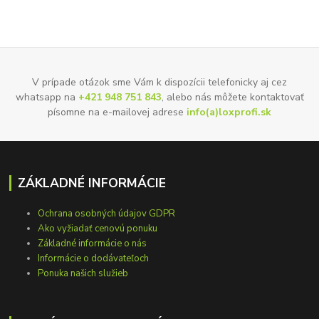
V prípade otázok sme Vám k dispozícii telefonicky aj cez
whatsapp na
+421 948 751 843
, alebo nás môžete kontaktovať
písomne na e-mailovej adrese
info(a)loxprofi.sk
ZÁKLADNÉ INFORMÁCIE
Ochrana osobných údajov GDPR
Ako vyžiadať cenovú ponuku
Základné informácie o nás
Informácie o dodávateľoch
Ponuka našich služieb