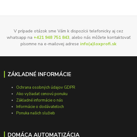
V prípade otázok sme Vám k dispozícii telefonicky aj cez
whatsapp na
+421 948 751 843
, alebo nás môžete kontaktovať
písomne na e-mailovej adrese
info(a)loxprofi.sk
ZÁKLADNÉ INFORMÁCIE
Ochrana osobných údajov GDPR
Ako vyžiadať cenovú ponuku
Základné informácie o nás
Informácie o dodávateľoch
Ponuka našich služieb
DOMÁCA AUTOMATIZÁCIA