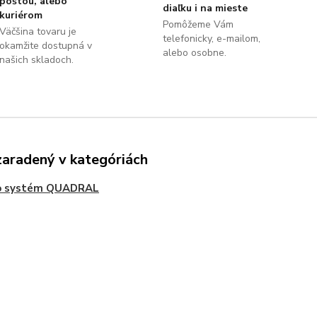
poštou, alebo
diaľku i na mieste
kuriérom
Pomôžeme Vám
Väčšina tovaru je
telefonicky, e-mailom,
okamžite dostupná v
alebo osobne.
našich skladoch.
zaradený v kategóriách
o systém QUADRAL