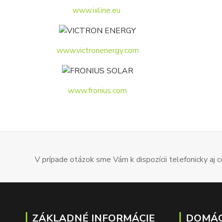
www.ixline.eu
www.victronenergy.com
www.fronius.com
V prípade otázok sme Vám k dispozícii telefonicky aj
ZÁKLADNÉ INFORMÁCIE
DOMÁC