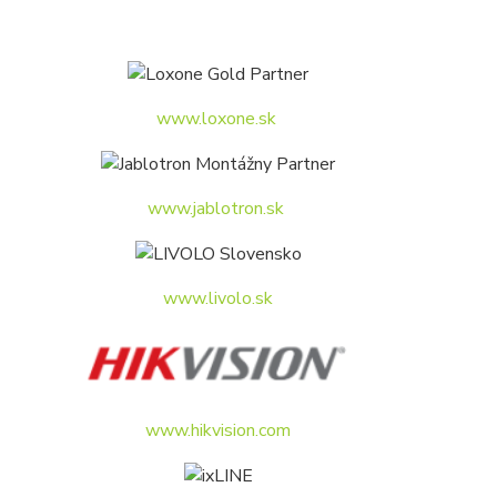
www.loxone.sk
www.jablotron.sk
www.livolo.sk
www.hikvision.com