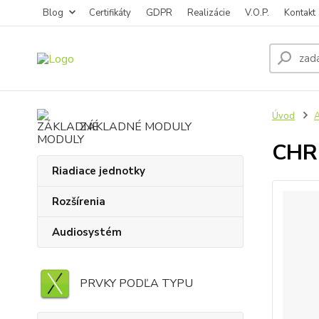
Blog
Certifikáty
GDPR
Realizácie
V.O.P.
Kontakt
Úvod
ZÁKLADNÉ MODULY
CHRO
Riadiace jednotky
Rozšírenia
Audiosystém
PRVKY PODĽA TYPU