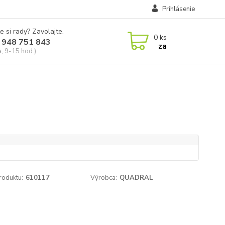
Prihlásenie
e si rady? Zavolajte.
0
ks
 948 751 843
za
a, 9-15 hod.)
roduktu:
610117
Výrobca:
QUADRAL