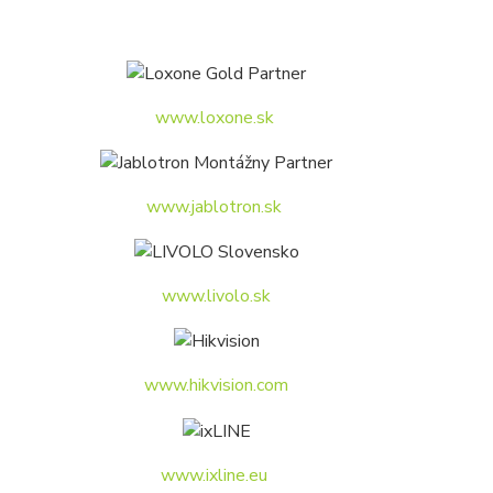
www.loxone.sk
www.jablotron.sk
www.livolo.sk
www.hikvision.com
www.ixline.eu