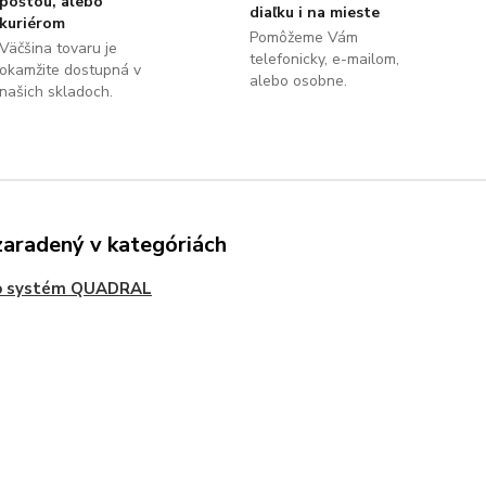
poštou, alebo
diaľku i na mieste
kuriérom
Pomôžeme Vám
Väčšina tovaru je
telefonicky, e-mailom,
okamžite dostupná v
alebo osobne.
našich skladoch.
zaradený v kategóriách
o systém QUADRAL