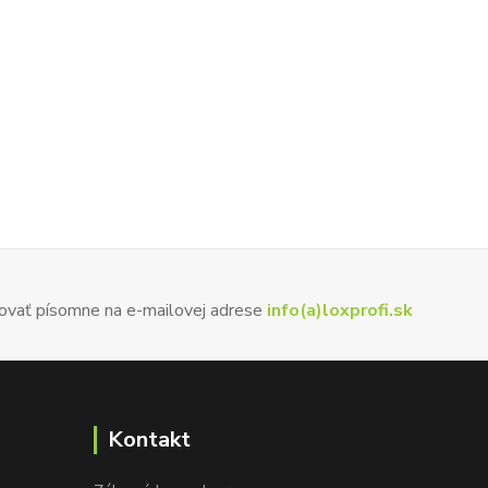
ovať písomne na e-mailovej adrese
info(a)loxprofi.sk
Kontakt