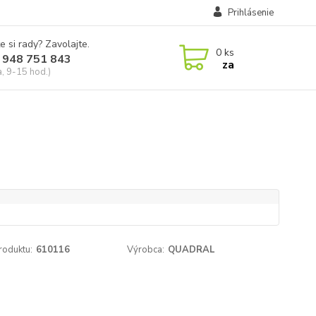
Prihlásenie
e si rady? Zavolajte.
0
ks
 948 751 843
za
a, 9-15 hod.)
roduktu:
610116
Výrobca:
QUADRAL