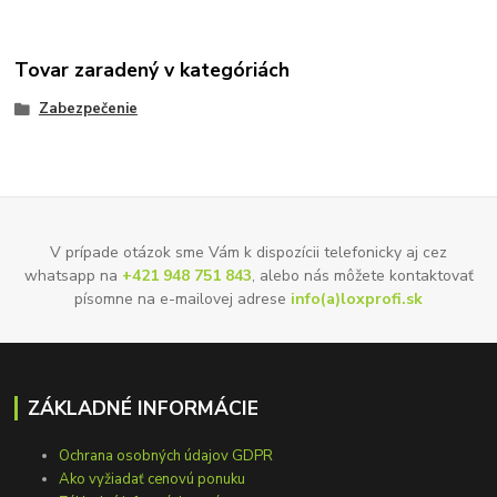
Tovar zaradený v kategóriách
Zabezpečenie
V prípade otázok sme Vám k dispozícii telefonicky aj cez
whatsapp na
+421 948 751 843
, alebo nás môžete kontaktovať
písomne na e-mailovej adrese
info(a)loxprofi.sk
ZÁKLADNÉ INFORMÁCIE
Ochrana osobných údajov GDPR
Ako vyžiadať cenovú ponuku