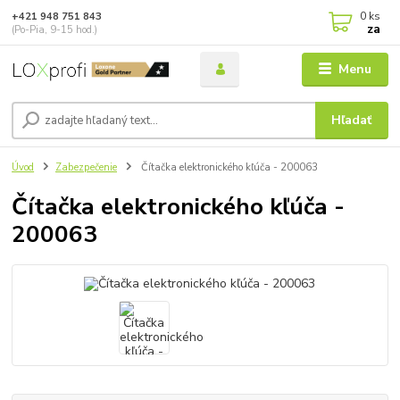
0
ks
+421 948 751 843
za
(Po-Pia, 9-15 hod.)
Menu
Hľadať
Úvod
Zabezpečenie
Čítačka elektronického kľúča - 200063
Čítačka elektronického kľúča -
200063