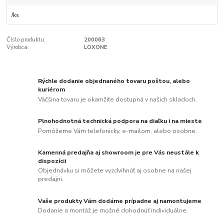
/
ks
Číslo produktu:
200063
Výrobca:
LOXONE
Rýchle dodanie objednaného tovaru poštou, alebo
kuriérom
Väčšina tovaru je okamžite dostupná v našich skladoch.
Plnohodnotná technická podpora na diaľku i na mieste
Pomôžeme Vám telefonicky, e-mailom, alebo osobne.
Kamenná predajňa aj showroom je pre Vás neustále k
dispozícii
Objednávku si môžete vyzdvihnúť aj osobne na našej
predajni.
Vaše produkty Vám dodáme prípadne aj namontujeme
Dodanie a montáž je možné dohodnúť individuálne.