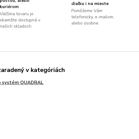
poštou, alebo
diaľku i na mieste
kuriérom
Pomôžeme Vám
Väčšina tovaru je
telefonicky, e-mailom,
okamžite dostupná v
alebo osobne.
našich skladoch.
zaradený v kategóriách
o systém QUADRAL