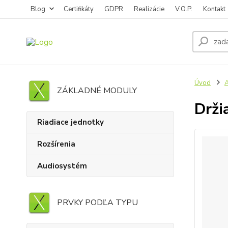
Blog
Certifikáty
GDPR
Realizácie
V.O.P.
Kontakt
Úvod
ZÁKLADNÉ MODULY
Drži
Riadiace jednotky
Rozšírenia
Audiosystém
PRVKY PODĽA TYPU