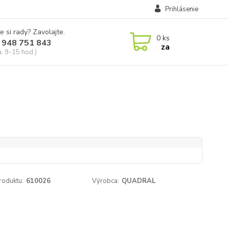
Prihlásenie
e si rady? Zavolajte.
0
ks
 948 751 843
za
a, 9-15 hod.)
roduktu:
610026
Výrobca:
QUADRAL