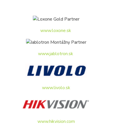
www.loxone.sk
www.jablotron.sk
www.livolo.sk
www.hikvision.com