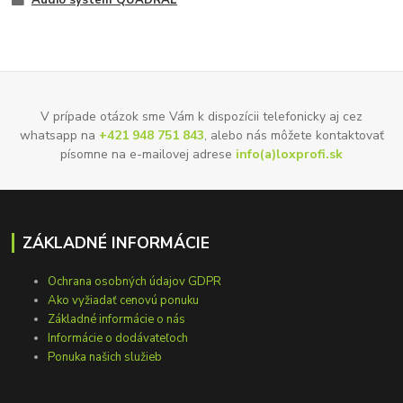
Audio systém QUADRAL
V prípade otázok sme Vám k dispozícii telefonicky aj cez
whatsapp na
+421 948 751 843
, alebo nás môžete kontaktovať
písomne na e-mailovej adrese
info(a)loxprofi.sk
ZÁKLADNÉ INFORMÁCIE
Ochrana osobných údajov GDPR
Ako vyžiadať cenovú ponuku
Základné informácie o nás
Informácie o dodávateľoch
Ponuka našich služieb