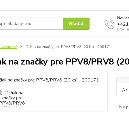
Neviet
Hľadať
+421
(Po-Pi
Rozvádzač
Držiak na značky pre PPV8/PRV8 (20 ks) - 200171
ak na značky pre PPV8/PRV8 (20
/
ks
Číslo p