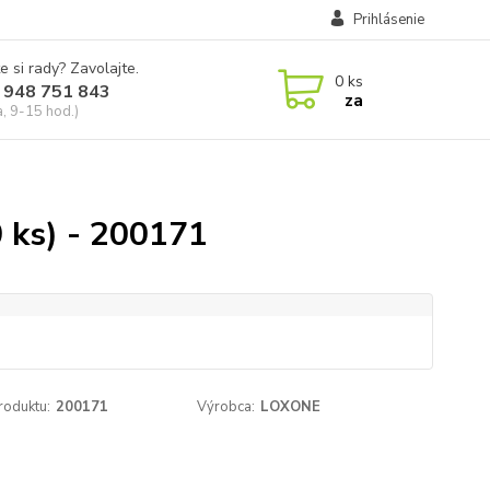
Prihlásenie
e si rady? Zavolajte.
0
ks
 948 751 843
za
a, 9-15 hod.)
 ks) - 200171
roduktu:
200171
Výrobca:
LOXONE