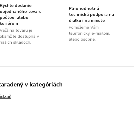
Rýchle dodanie
Plnohodnotná
objednaného tovaru
technická podpora na
poštou, alebo
diaľku i na mieste
kuriérom
Pomôžeme Vám
Väčšina tovaru je
telefonicky, e-mailom,
okamžite dostupná v
alebo osobne.
našich skladoch.
zaradený v kategóriách
ádzač