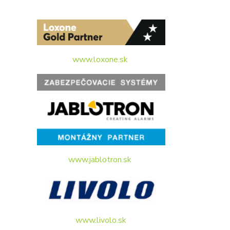
www.loxone.sk
www.jablotron.sk
www.livolo.sk