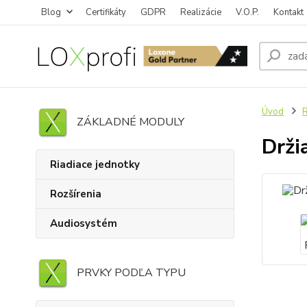
Blog
Certifikáty
GDPR
Realizácie
V.O.P.
Kontakt
Úvod
ZÁKLADNÉ MODULY
Drži
Riadiace jednotky
Rozšírenia
Audiosystém
PRVKY PODĽA TYPU