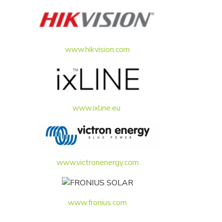
www.hikvision.com
www.ixline.eu
www.victronenergy.com
www.fronius.com