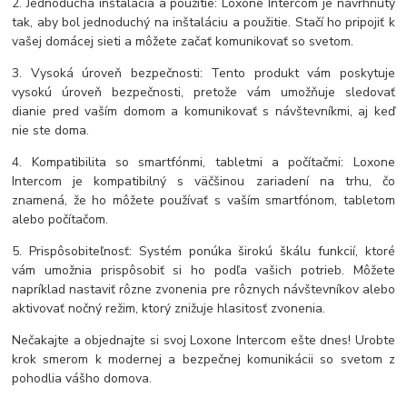
2. Jednoduchá inštalácia a použitie: Loxone Intercom je navrhnutý
tak, aby bol jednoduchý na inštaláciu a použitie. Stačí ho pripojiť k
vašej domácej sieti a môžete začať komunikovať so svetom.
3. Vysoká úroveň bezpečnosti: Tento produkt vám poskytuje
vysokú úroveň bezpečnosti, pretože vám umožňuje sledovať
dianie pred vaším domom a komunikovať s návštevníkmi, aj keď
nie ste doma.
4. Kompatibilita so smartfónmi, tabletmi a počítačmi: Loxone
Intercom je kompatibilný s väčšinou zariadení na trhu, čo
znamená, že ho môžete používať s vaším smartfónom, tabletom
alebo počítačom.
5. Prispôsobiteľnosť: Systém ponúka širokú škálu funkcií, ktoré
vám umožnia prispôsobiť si ho podľa vašich potrieb. Môžete
napríklad nastaviť rôzne zvonenia pre rôznych návštevníkov alebo
aktivovať nočný režim, ktorý znižuje hlasitosť zvonenia.
Nečakajte a objednajte si svoj Loxone Intercom ešte dnes! Urobte
krok smerom k modernej a bezpečnej komunikácii so svetom z
pohodlia vášho domova.