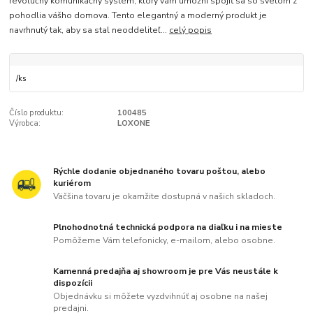
revolučný komunikačný systém, ktorý vám umožní spojiť sa so svetom z
pohodlia vášho domova. Tento elegantný a moderný produkt je
navrhnutý tak, aby sa stal neoddeliteľ...
celý popis
/
ks
Číslo produktu:
100485
Výrobca:
LOXONE
Rýchle dodanie objednaného tovaru poštou, alebo
kuriérom
Väčšina tovaru je okamžite dostupná v našich skladoch.
Plnohodnotná technická podpora na diaľku i na mieste
Pomôžeme Vám telefonicky, e-mailom, alebo osobne.
Kamenná predajňa aj showroom je pre Vás neustále k
dispozícii
Objednávku si môžete vyzdvihnúť aj osobne na našej
predajni.