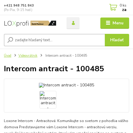
0
ks
+421 948 751 843
za
(Po-Pia, 9-15 hod.)
Menu
Hľadať
Úvod
Videovrátnik
Intercom antracit - 100485
Intercom antracit - 100485
Loxone Intercom - Antracitová: Komunikujte so svetom z pohodlia vášho
domova Predstavujeme vám Loxone Intercom - antracitovú verziu,