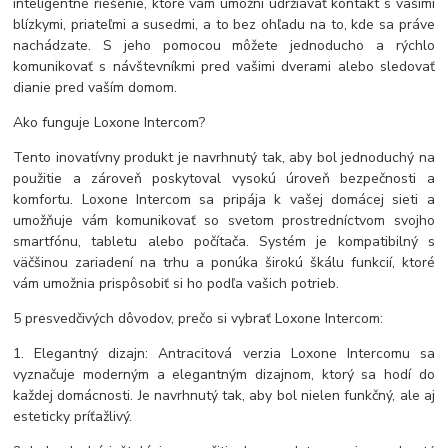
inteligentné riešenie, ktoré vám umožní udržiavať kontakt s vašimi
blízkymi, priateľmi a susedmi, a to bez ohľadu na to, kde sa práve
nachádzate. S jeho pomocou môžete jednoducho a rýchlo
komunikovať s návštevníkmi pred vašimi dverami alebo sledovať
dianie pred vaším domom.
Ako funguje Loxone Intercom?
Tento inovatívny produkt je navrhnutý tak, aby bol jednoduchý na
použitie a zároveň poskytoval vysokú úroveň bezpečnosti a
komfortu. Loxone Intercom sa pripája k vašej domácej sieti a
umožňuje vám komunikovať so svetom prostredníctvom svojho
smartfónu, tabletu alebo počítača. Systém je kompatibilný s
väčšinou zariadení na trhu a ponúka širokú škálu funkcií, ktoré
vám umožnia prispôsobiť si ho podľa vašich potrieb.
5 presvedčivých dôvodov, prečo si vybrať Loxone Intercom:
1. Elegantný dizajn: Antracitová verzia Loxone Intercomu sa
vyznačuje moderným a elegantným dizajnom, ktorý sa hodí do
každej domácnosti. Je navrhnutý tak, aby bol nielen funkčný, ale aj
esteticky príťažlivý.