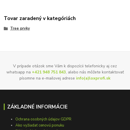
Tovar zaradený v kategóriách
Tree prvky
V prípade otázok sme Vám k dispozícii telefonicky aj cez
whatsapp na
+421 948 751 843
, alebo nás môžete kontaktovať
písomne na e-mailovej adrese
info(a)loxprofi.sk
ZÁKLADNÉ INFORMÁCIE
Ochrana osobných údajov GDPR
Ako vyžiadať cenovú ponuku