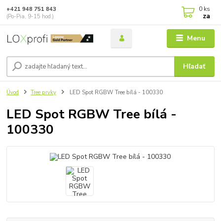
0
ks
+421 948 751 843
za
(Po-Pia, 9-15 hod.)
Menu
Hľadať
Úvod
Tree prvky
LED Spot RGBW Tree bílá - 100330
LED Spot RGBW Tree bílá -
100330