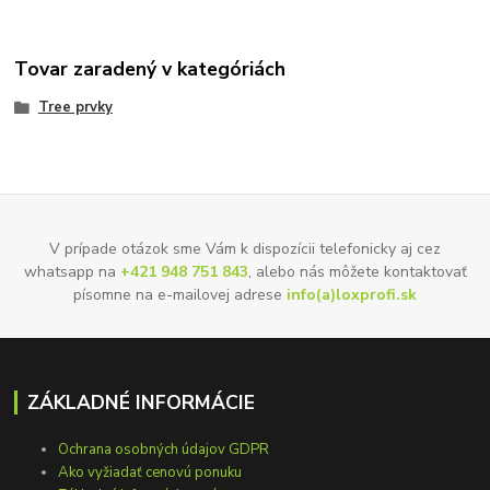
Tovar zaradený v kategóriách
Tree prvky
V prípade otázok sme Vám k dispozícii telefonicky aj cez
whatsapp na
+421 948 751 843
, alebo nás môžete kontaktovať
písomne na e-mailovej adrese
info(a)loxprofi.sk
ZÁKLADNÉ INFORMÁCIE
Ochrana osobných údajov GDPR
Ako vyžiadať cenovú ponuku