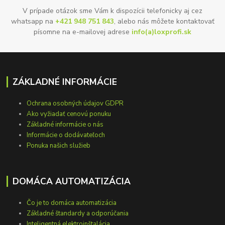
V prípade otázok sme Vám k dispozícii telefonicky aj cez
whatsapp na
+421 948 751 843
, alebo nás môžete kontaktovať
písomne na e-mailovej adrese
info(a)loxprofi.sk
ZÁKLADNÉ INFORMÁCIE
Ochrana osobných údajov GDPR
Ako vyžiadať cenovú ponuku
Základné informácie o nás
Informácie o dodávateľoch
Ponuka našich služieb
DOMÁCA AUTOMATIZÁCIA
Čo je to domáca automatizácia
Základné štandardy a odporúčania
Inteligentná elektroinštalácia