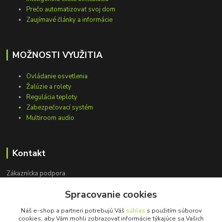
Prečo automatizovať svoj dom
Zaujímavé články a informácie
MOŽNOSTI VYUŽITIA
Ovládanie osvetlenia
Žalúzie a rolety
Regulácia teploty
Zabezpečovací systém
Multiroom audio
Kontakt
Zákaznícka podpora
+421 948 751 843
Spracovanie cookies
(Po-Pia, 9-15 hod.)
Náš e-shop a partneri potrebujú Váš
súhlas
s použitím súborov
info@loxprofi.sk
cookies, aby Vám mohli zobrazovať informácie týkajúce sa Vašich