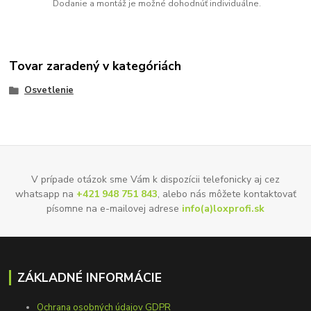
Dodanie a montáž je možné dohodnúť individuálne.
Tovar zaradený v kategóriách
Osvetlenie
V prípade otázok sme Vám k dispozícii telefonicky aj cez
whatsapp na
+421 948 751 843
, alebo nás môžete kontaktovať
písomne na e-mailovej adrese
info(a)loxprofi.sk
ZÁKLADNÉ INFORMÁCIE
Ochrana osobných údajov GDPR