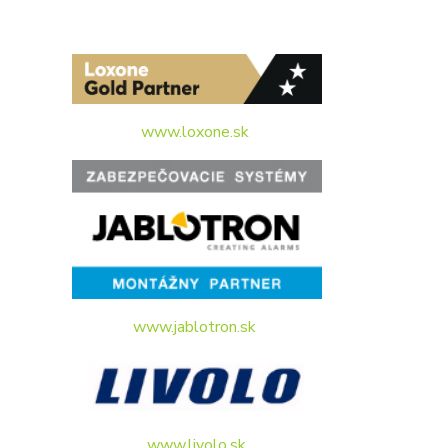
www.loxone.sk
www.jablotron.sk
www.livolo.sk