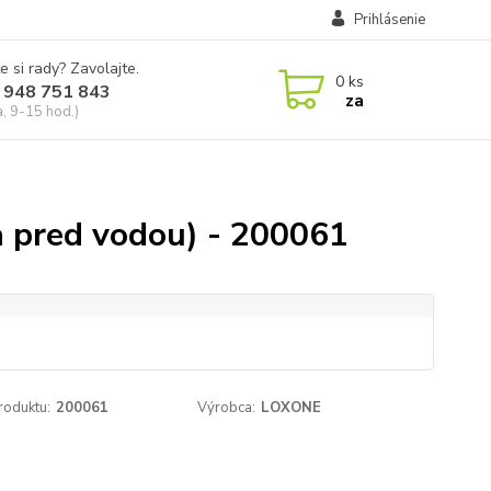
Prihlásenie
e si rady? Zavolajte.
0
ks
 948 751 843
za
a, 9-15 hod.)
na pred vodou) - 200061
roduktu:
200061
Výrobca:
LOXONE