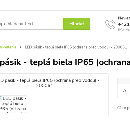
Neviet
Hľadať
+421
(Po-Pi
svetlenie
LED pásik - teplá biela IP65 (ochrana pred vodou) - 200061
pásik - teplá biela IP65 (ochra
/
ks
Číslo p