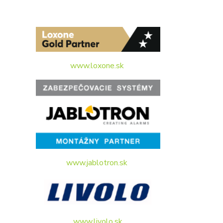
www.loxone.sk
www.jablotron.sk
www.livolo.sk