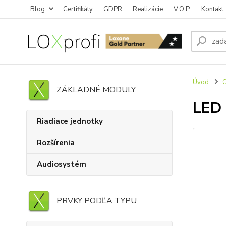
Blog
Certifikáty
GDPR
Realizácie
V.O.P.
Kontakt
Úvod
O
ZÁKLADNÉ MODULY
LED 
Riadiace jednotky
Rozšírenia
Audiosystém
PRVKY PODĽA TYPU