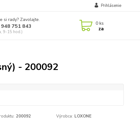
Prihlásenie
e si rady? Zavolajte.
0
ks
 948 751 843
za
a, 9-15 hod.)
esný) - 200092
roduktu:
200092
Výrobca:
LOXONE