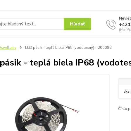
Neviet
Hľadať
+421
(Po-Pi
svetlenie
LED pásik - teplá biela IP68 (vodotesný) - 200092
pásik - teplá biela IP68 (vodot
/
ks
Číslo p