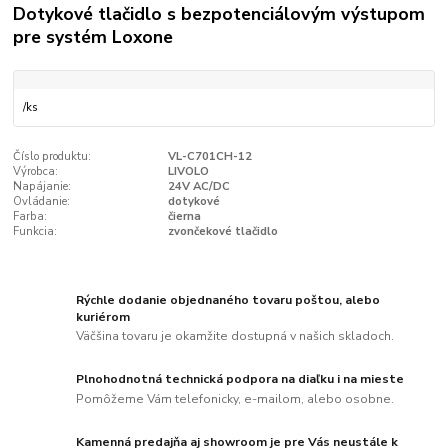
Dotykové tlačidlo s bezpotenciálovým výstupom
pre systém Loxone
/
ks
Číslo produktu:
VL-C701CH-12
Výrobca:
LIVOLO
Napájanie:
24V AC/DC
Ovládanie:
dotykové
Farba:
čierna
Funkcia:
zvončekové tlačidlo
Rýchle dodanie objednaného tovaru poštou, alebo
kuriérom
Väčšina tovaru je okamžite dostupná v našich skladoch.
Plnohodnotná technická podpora na diaľku i na mieste
Pomôžeme Vám telefonicky, e-mailom, alebo osobne.
Kamenná predajňa aj showroom je pre Vás neustále k