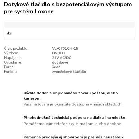
Dotykové tlačidlo s bezpotenciálovým výstupom
pre systém Loxone
/
ks
Číslo produktu:
VL-C701CH-15
Výrobca:
LIVOLO
Napájanie:
24V AC/DC
Ovládanie:
dotykové
Farba:
šedá
Funkcia:
zvončekové tlačidlo
Rýchle dodanie objednaného tovaru poštou, alebo
kuriérom
Väčšina tovaru je okamžite dostupná v našich skladoch.
Plnohodnotná technická podpora na diaľku i na mieste
Pomôžeme Vám telefonicky, e-mailom, alebo osobne.
Kamenná predajňa aj showroom je pre Vás neustále k