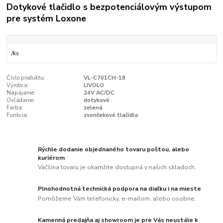
Dotykové tlačidlo s bezpotenciálovým výstupom
pre systém Loxone
/
ks
Číslo produktu:
VL-C701CH-18
Výrobca:
LIVOLO
Napájanie:
24V AC/DC
Ovládanie:
dotykové
Farba:
zelená
Funkcia:
zvončekové tlačidlo
Rýchle dodanie objednaného tovaru poštou, alebo
kuriérom
Väčšina tovaru je okamžite dostupná v našich skladoch.
Plnohodnotná technická podpora na diaľku i na mieste
Pomôžeme Vám telefonicky, e-mailom, alebo osobne.
Kamenná predajňa aj showroom je pre Vás neustále k